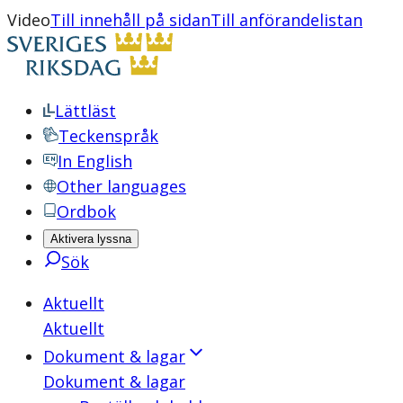
Video
Till innehåll på sidan
Till anförandelistan
Lättläst
Teckenspråk
In English
Other languages
Ordbok
Aktivera lyssna
Sök
Aktuellt
Aktuellt
Dokument & lagar
Dokument & lagar