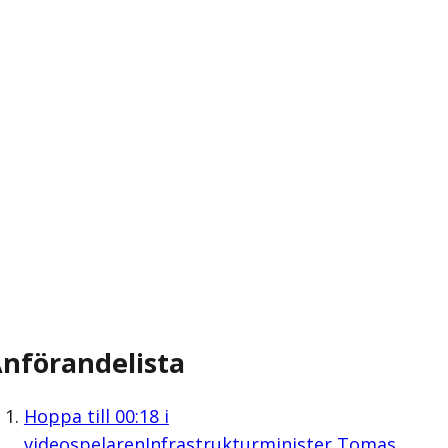
nförandelista
Hoppa till
00:18
i
videospelaren
Infrastrukturminister Tomas