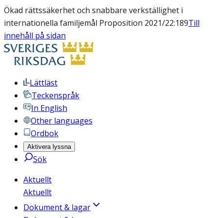
Ökad rättssäkerhet och snabbare verkställighet i
internationella familjemål Proposition 2021/22:189
Till
innehåll på sidan
Lättläst
Teckenspråk
In English
Other languages
Ordbok
Aktivera lyssna
Sök
Aktuellt
Aktuellt
Dokument & lagar