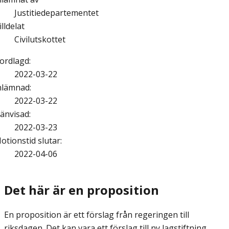
Justitiedepartementet
illdelat
Civilutskottet
ordlagd
:
2022-03-22
nlämnad
:
2022-03-22
änvisad
:
2022-03-23
otionstid slutar
:
2022-04-06
Det här är en proposition
En proposition är ett förslag från regeringen till
riksdagen. Det kan vara ett förslag till ny lagstiftning,