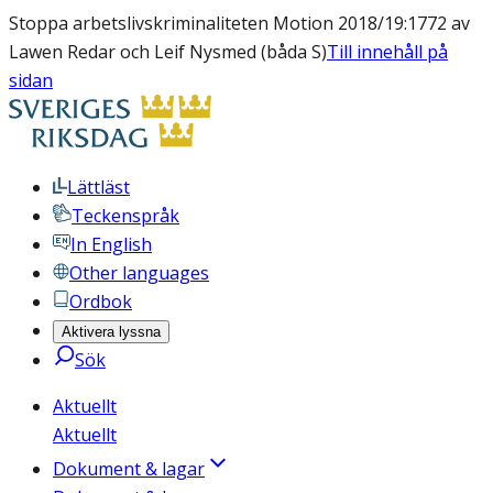
Stoppa arbetslivskriminaliteten Motion 2018/19:1772 av
Lawen Redar och Leif Nysmed (båda S)
Till innehåll på
sidan
Lättläst
Teckenspråk
In English
Other languages
Ordbok
Aktivera lyssna
Sök
Aktuellt
Aktuellt
Dokument & lagar