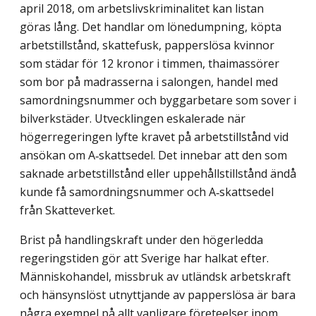
april 2018, om arbetslivskriminalitet kan listan
göras lång. Det handlar om lönedumpning, köpta
arbetstillstånd, skattefusk, papperslösa kvinnor
som städar för 12 kronor i timmen, thaimassörer
som bor på madrasserna i salongen, handel med
samordningsnummer och byggarbetare som sover i
bilverkstäder. Utvecklingen eskalerade när
högerregeringen lyfte kravet på arbetstillstånd vid
ansökan om A‑skattsedel. Det innebar att den som
saknade arbetstillstånd eller uppehållstillstånd ändå
kunde få samordningsnummer och A‑skattsedel
från Skatteverket.
Brist på handlingskraft under den högerledda
regeringstiden gör att Sverige har halkat efter.
Människohandel, missbruk av utländsk arbetskraft
och hänsynslöst utnyttjande av papperslösa är bara
några exempel på allt vanligare företeelser inom