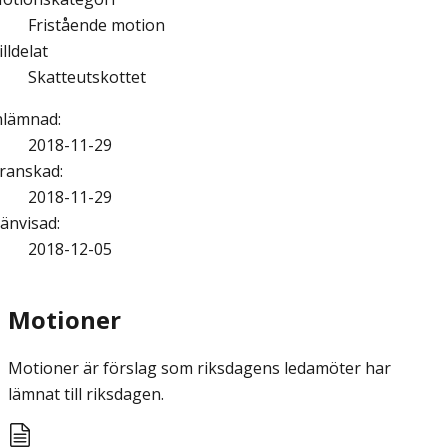
Fristående motion
illdelat
Skatteutskottet
nlämnad
:
2018-11-29
ranskad
:
2018-11-29
änvisad
:
2018-12-05
Motioner
Motioner är förslag som riksdagens ledamöter har
lämnat till riksdagen.