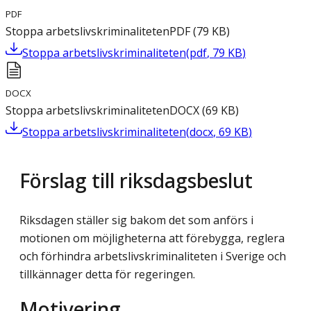
PDF
Stoppa arbetslivskriminaliteten
PDF
(
79
KB
)
Stoppa arbetslivskriminaliteten
(
pdf
,
79
KB
)
DOCX
Stoppa arbetslivskriminaliteten
DOCX
(
69
KB
)
Stoppa arbetslivskriminaliteten
(
docx
,
69
KB
)
Förslag till riksdagsbeslut
Riksdagen ställer sig bakom det som anförs i
motionen om möjligheterna att förebygga, reglera
och förhindra arbetslivskriminaliteten i Sverige och
tillkännager detta för regeringen.
Motivering