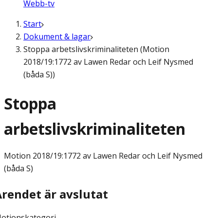
Webb-tv
Start
Dokument & lagar
Stoppa arbetslivskriminaliteten (Motion
2018/19:1772 av Lawen Redar och Leif Nysmed
(båda S))
Stoppa
arbetslivskriminaliteten
Motion
2018/19:1772 av Lawen Redar och Leif Nysmed
(båda S)
Ärendet är avslutat
otionskategori