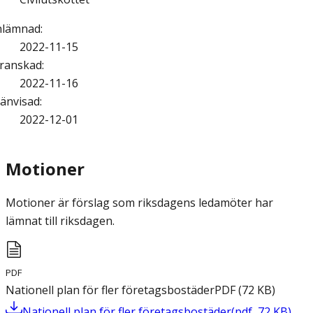
nlämnad
:
2022-11-15
ranskad
:
2022-11-16
änvisad
:
2022-12-01
Motioner
Motioner är förslag som riksdagens ledamöter har
lämnat till riksdagen.
PDF
Nationell plan för fler företagsbostäder
PDF
(
72
KB
)
Nationell plan för fler företagsbostäder
(
pdf
,
72
KB
)