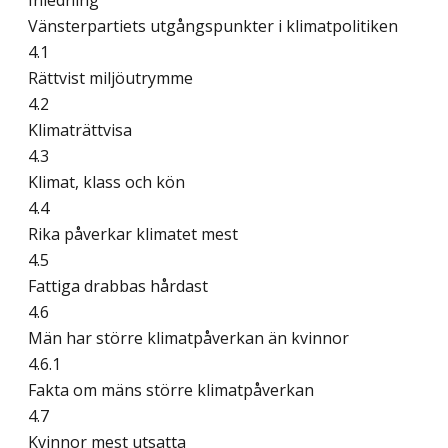
Inledning
Vänsterpartiets utgångspunkter i klimatpolitiken
4.1
Rättvist miljöutrymme
4.2
Klimaträttvisa
4.3
Klimat, klass och kön
4.4
Rika påverkar klimatet mest
4.5
Fattiga drabbas hårdast
4.6
Män har större klimatpåverkan än kvinnor
4.6.1
Fakta om mäns större klimatpåverkan
4.7
Kvinnor mest utsatta