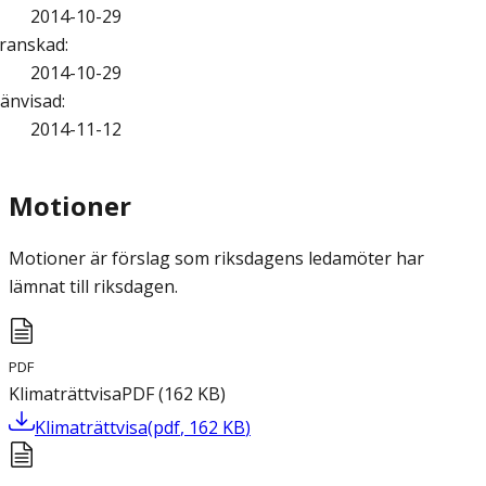
2014-10-29
ranskad
:
2014-10-29
änvisad
:
2014-11-12
Motioner
Motioner är förslag som riksdagens ledamöter har
lämnat till riksdagen.
PDF
Klimaträttvisa
PDF
(
162
KB
)
Klimaträttvisa
(
pdf
,
162
KB
)