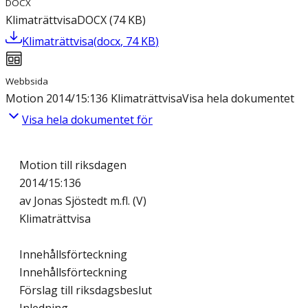
DOCX
Klimaträttvisa
DOCX
(
74
KB
)
Klimaträttvisa
(
docx
,
74
KB
)
Webbsida
Motion 2014/15:136 Klimaträttvisa
Visa hela dokumentet
Visa hela dokumentet för
Motion till riksdagen
2014/15:136
av Jonas Sjöstedt m.fl. (V)
Klimaträttvisa
Innehållsförteckning
Innehållsförteckning
Förslag till riksdagsbeslut