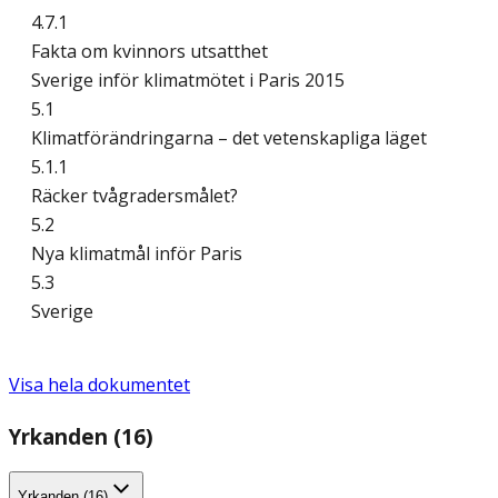
4.7.1
Fakta om kvinnors utsatthet
Sverige inför klimatmötet i Paris 2015
5.1
Klimatförändringarna – det vetenskapliga läget
5.1.1
Räcker tvågradersmålet?
5.2
Nya klimatmål inför Paris
5.3
Sverige
Visa hela dokumentet
Yrkanden (16)
Yrkanden (16)