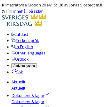
Klimaträttvisa Motion 2014/15:136 av Jonas Sjöstedt m.fl.
(V)
Till innehåll på sidan
Lättläst
Teckenspråk
In English
Other languages
Ordbok
Aktivera lyssna
Sök
Aktuellt
Aktuellt
Dokument & lagar
Dokument & lagar