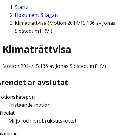
Start
Dokument & lagar
Klimaträttvisa (Motion 2014/15:136 av Jonas
Sjöstedt m.fl. (V))
Klimaträttvisa
Motion
2014/15:136 av Jonas Sjöstedt m.fl. (V)
Ärendet är avslutat
otionskategori
Fristående motion
illdelat
Miljö- och jordbruksutskottet
nlämnad
: