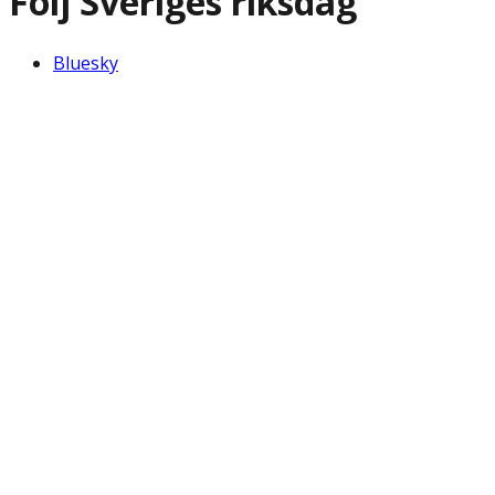
Följ Sveriges riksdag
Bluesky