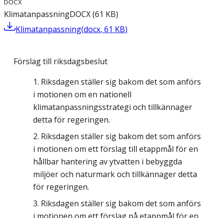
DOCX
Klimatanpassning
DOCX
(
61
KB
)
Klimatanpassning
(
docx
,
61
KB
)
Förslag till riksdagsbeslut
Riksdagen ställer sig bakom det som anförs
i motionen om en nationell
klimatanpassningsstrategi och tillkännager
detta för regeringen.
Riksdagen ställer sig bakom det som anförs
i motionen om ett förslag till etappmål för en
hållbar hantering av ytvatten i bebyggda
miljöer och naturmark och tillkännager detta
för regeringen.
Riksdagen ställer sig bakom det som anförs
i motionen om ett förslag på etappmål för en