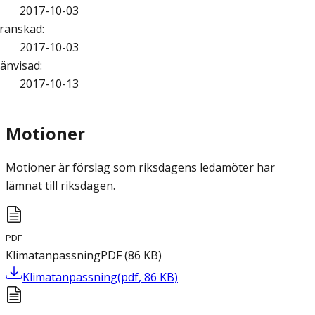
2017-10-03
ranskad
:
2017-10-03
änvisad
:
2017-10-13
Motioner
Motioner är förslag som riksdagens ledamöter har
lämnat till riksdagen.
PDF
Klimatanpassning
PDF
(
86
KB
)
Klimatanpassning
(
pdf
,
86
KB
)