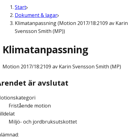
Start
Dokument & lagar
Klimatanpassning (Motion 2017/18:2109 av Karin
Svensson Smith (MP))
Klimatanpassning
Motion
2017/18:2109 av Karin Svensson Smith (MP)
Ärendet är avslutat
otionskategori
Fristående motion
illdelat
Miljö- och jordbruksutskottet
nlämnad
: