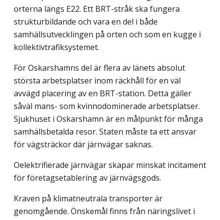
orterna längs E22. Ett BRT-stråk ska fungera
strukturbildande och vara en del i både
samhällsutvecklingen på orten och som en kugge i
kollektivtrafiksystemet.
För Oskarshamns del är flera av länets absolut
största arbetsplatser inom räckhåll för en väl
avvägd placering av en BRT-station. Detta gäller
såväl mans- som kvinno­dominerade arbetsplatser.
Sjukhuset i Oskarshamn är en målpunkt för många
samhälls­betalda resor. Staten måste ta ett ansvar
för vägsträckor där järnvägar saknas.
Oelektrifierade järnvägar skapar minskat incitament
för företagsetablering av järnvägsgods.
Kraven på klimatneutrala transporter är
genomgående. Önskemål finns från närings­livet i