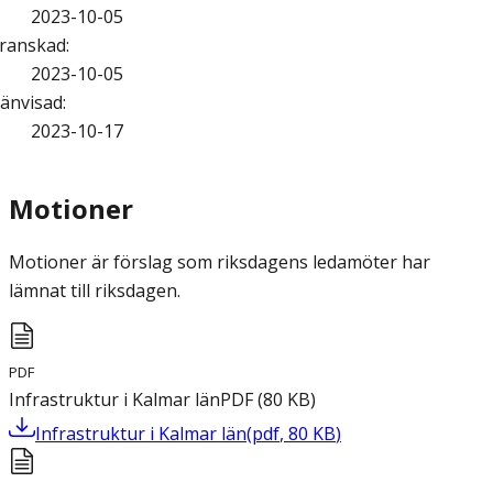
2023-10-05
ranskad
:
2023-10-05
änvisad
:
2023-10-17
Motioner
Motioner är förslag som riksdagens ledamöter har
lämnat till riksdagen.
PDF
Infrastruktur i Kalmar län
PDF
(
80
KB
)
Infrastruktur i Kalmar län
(
pdf
,
80
KB
)