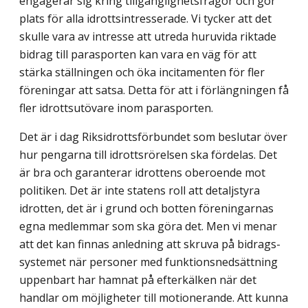
engagerar sig kring tillgänglighetsfrågor och gör
plats för alla idrotts­intresserade. Vi tycker att det
skulle vara av intresse att utreda huruvida riktade
bidrag till parasporten kan vara en väg för att
stärka ställningen och öka incitamenten för fler
föreningar att satsa. Detta för att i förlängningen få
fler idrottsutövare inom parasporten.
Det är i dag Riksidrottsförbundet som beslutar över
hur pengarna till idrottsrörelsen ska fördelas. Det
är bra och garanterar idrottens oberoende mot
politiken. Det är inte statens roll att detaljstyra
idrotten, det är i grund och botten föreningarnas
egna medlem­mar som ska göra det. Men vi menar
att det kan finnas anledning att skruva på bidrags­
systemet när personer med funktionsnedsättning
uppenbart har hamnat på efterkälken när det
handlar om möjligheter till motionerande. Att kunna