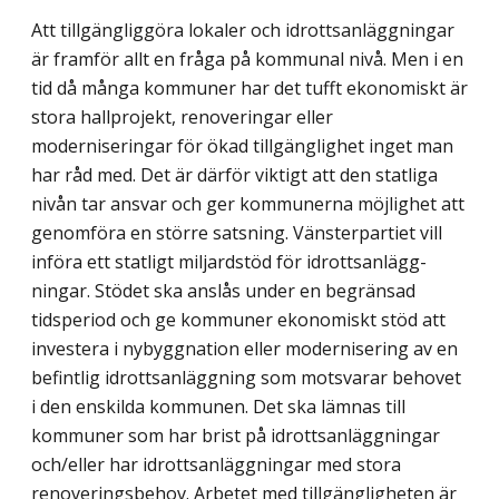
Att tillgängliggöra lokaler och idrottsanläggningar
är framför allt en fråga på kommu­nal nivå. Men i en
tid då många kommuner har det tufft ekonomiskt är
stora hallprojekt, renoveringar eller
moderniseringar för ökad tillgänglighet inget man
har råd med. Det är därför viktigt att den statliga
nivån tar ansvar och ger kommunerna möjlighet att
genom­föra en större satsning. Vänsterpartiet vill
införa ett statligt miljardstöd för idrottsanlägg­
ningar. Stödet ska anslås under en begränsad
tidsperiod och ge kommuner ekonomiskt stöd att
investera i nybyggnation eller modernisering av en
befintlig idrottsanläggning som motsvarar behovet
i den enskilda kommunen. Det ska lämnas till
kommuner som har brist på idrottsanläggningar
och/eller har idrottsanläggningar med stora
renoverings­behov. Arbetet med tillgängligheten är