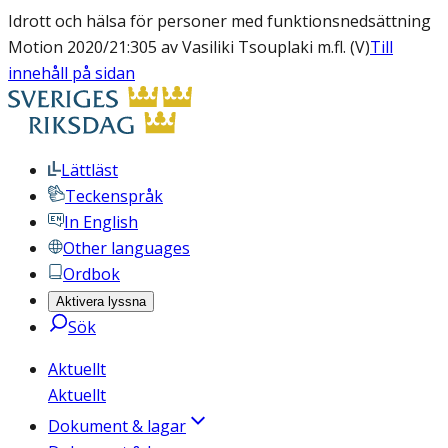
Idrott och hälsa för personer med funktionsnedsättning
Motion 2020/21:305 av Vasiliki Tsouplaki m.fl. (V)
Till
innehåll på sidan
Lättläst
Teckenspråk
In English
Other languages
Ordbok
Aktivera lyssna
Sök
Aktuellt
Aktuellt
Dokument & lagar