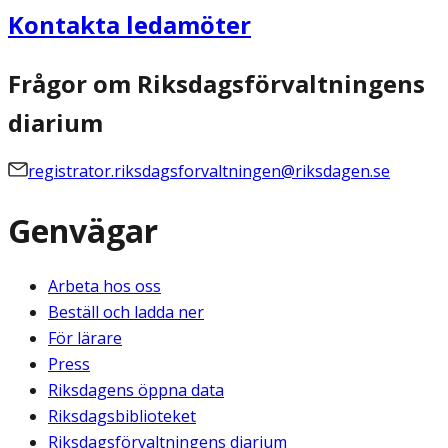
Kontakta ledamöter
Frågor om Riksdagsförvaltningens
diarium
registrator.riksdagsforvaltningen@riksdagen.se
Genvägar
Arbeta hos oss
Beställ och ladda ner
För lärare
Press
Riksdagens öppna data
Riksdagsbiblioteket
Riksdagsförvaltningens diarium