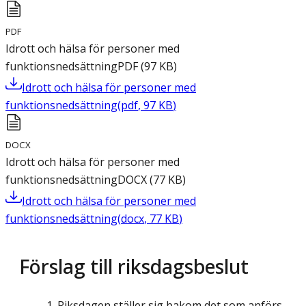
PDF
Idrott och hälsa för personer med
funktionsnedsättning
PDF
(
97
KB
)
Idrott och hälsa för personer med
funktionsnedsättning
(
pdf
,
97
KB
)
DOCX
Idrott och hälsa för personer med
funktionsnedsättning
DOCX
(
77
KB
)
Idrott och hälsa för personer med
funktionsnedsättning
(
docx
,
77
KB
)
Förslag till riksdagsbeslut
Riksdagen ställer sig bakom det som anförs