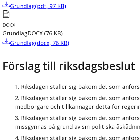
Grundlag
(
pdf
,
97
KB
)
DOCX
Grundlag
DOCX
(
76
KB
)
Grundlag
(
docx
,
76
KB
)
Förslag till riksdagsbeslut
Riksdagen ställer sig bakom det som anförs
Riksdagen ställer sig bakom det som anförs
medborgare och tillkännager detta för regeri
Riksdagen ställer sig bakom det som anförs
missgynnas på grund av sin politiska åskådnin
Riksdagen ställer sig bakom det som anförs 