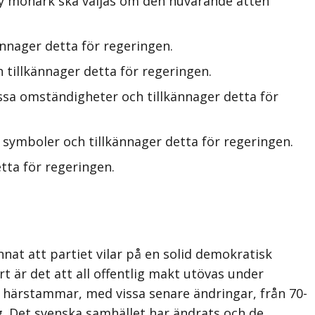
ny monark ska väljas om den nuvarande ätten
nnager detta för regeringen.
 tillkännager detta för regeringen.
ssa omständigheter och tillkännager detta för
symboler och tillkännager detta för regeringen.
tta för regeringen.
nat att partiet vilar på en solid demokratisk
art är det att all offentlig makt utövas under
 härstammar, med vissa senare ändringar, från 70-
ag. Det svenska samhället har ändrats och de