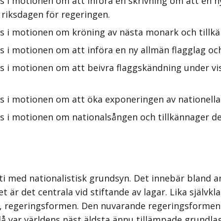
s i motionen om att införa en skrivning om att en 
 riksdagen för regeringen.
s i motionen om kröning av nästa monark och tillkä
 i motionen om att införa en ny allmän flagglag och
s i motionen om att beivra flaggskändning under vi
s i motionen om att öka exponeringen av nationella 
s i motionen om nationalsången och tillkännager de
i med nationalistisk grundsyn. Det innebär bland an
et är det centrala vid stiftande av lagar. Lika självkl
en, regeringsformen. Den nuvarande regeringsformen
 då var världens näst äldsta ännu tillämpade grundl