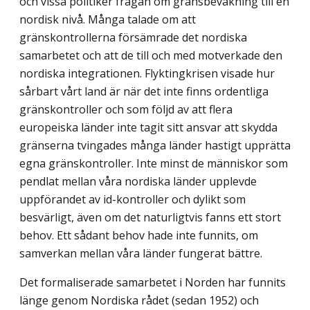
och vissa politiker frågan om gräns­bevakning till en
nordisk nivå. Många talade om att
gränskontrollerna försämrade det nordiska
samarbetet och att de till och med motverkade den
nordiska integrationen. Flyktingkrisen visade hur
sårbart vårt land är när det inte finns ordentliga
gräns­kontroller och som följd av att flera
europeiska länder inte tagit sitt ansvar att skydda
gränserna tvingades många länder hastigt upprätta
egna gränskontroller. Inte minst de människor som
pendlat mellan våra nordiska länder upplevde
uppförandet av id-kontroller och dylikt som
besvärligt, även om det naturligtvis fanns ett stort
behov. Ett sådant behov hade inte funnits, om
samverkan mellan våra länder fungerat bättre.
Det formaliserade samarbetet i Norden har funnits
länge genom Nordiska rådet (sedan 1952) och