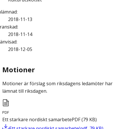
nlämnad
:
2018-11-13
ranskad
:
2018-11-14
änvisad
:
2018-12-05
Motioner
Motioner är förslag som riksdagens ledamöter har
lämnat till riksdagen.
PDF
Ett starkare nordiskt samarbete
PDF
(
79
KB
)
Ett starkare nordiskt samarbete
(
pdf
,
79
KB
)