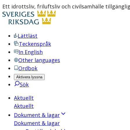
Ett idrottsliv, friluftsliv och civilsamhälle tillgäng
Lättläst
Teckenspråk
In English
Other languages
Ordbok
Aktivera lyssna
Sök
Aktuellt
Aktuellt
Dokument & lagar
Dokument & lagar