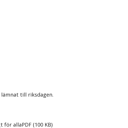
lämnat till riksdagen.
t för alla
PDF
(
100
KB
)