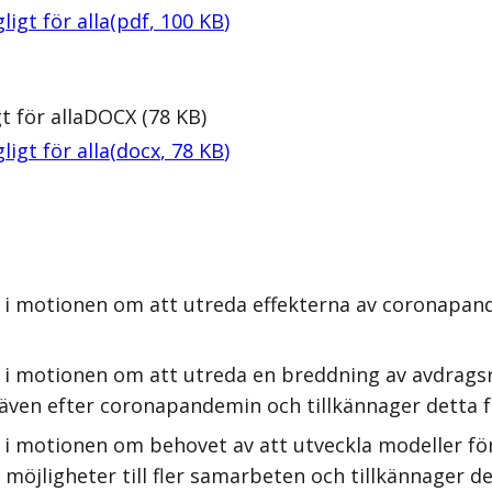
ligt för alla
(
pdf
,
100
KB
)
t för alla
DOCX
(
78
KB
)
ligt för alla
(
docx
,
78
KB
)
 i motionen om att utreda effekterna av coronapande
i motionen om att utreda en breddning av avdragsrä
le även efter coronapandemin och tillkännager detta 
 i motionen om behovet av att utveckla modeller för
 möjligheter till fler samarbeten och tillkännager d