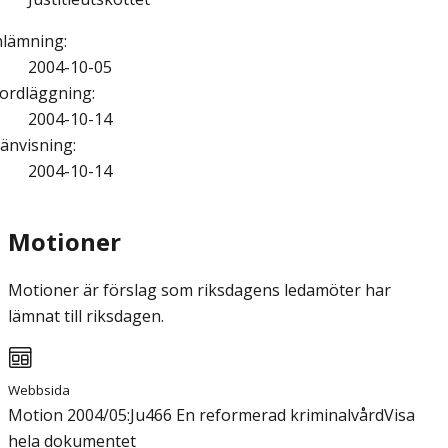
nlämning
:
2004-10-05
ordläggning
:
2004-10-14
änvisning
:
2004-10-14
Motioner
Motioner är förslag som riksdagens ledamöter har
lämnat till riksdagen.
Webbsida
Motion 2004/05:Ju466 En reformerad kriminalvård
Visa
hela dokumentet