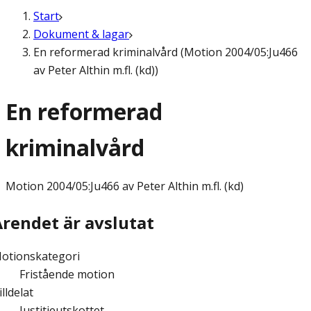
Start
Dokument & lagar
En reformerad kriminalvård (Motion 2004/05:Ju466
av Peter Althin m.fl. (kd))
En reformerad
kriminalvård
Motion
2004/05:Ju466 av Peter Althin m.fl. (kd)
Ärendet är avslutat
otionskategori
Fristående motion
illdelat
Justitieutskottet