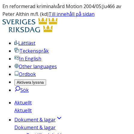
En reformerad kriminalvård Motion 2004/05:Ju466 av
Peter Althin m.fl. (kd)
Till innehåll på sidan
Lättläst
Teckenspråk
In English
Other languages
Ordbok
Aktivera lyssna
Sök
Aktuellt
Aktuellt
Dokument & lagar
Dokument & lagar