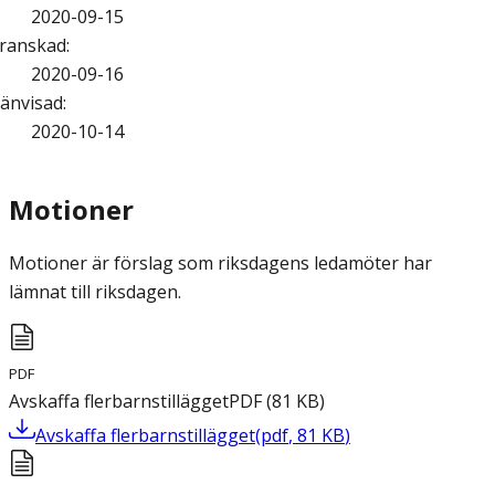
2020-09-15
ranskad
:
2020-09-16
änvisad
:
2020-10-14
Motioner
Motioner är förslag som riksdagens ledamöter har
lämnat till riksdagen.
PDF
Avskaffa flerbarnstillägget
PDF
(
81
KB
)
Avskaffa flerbarnstillägget
(
pdf
,
81
KB
)