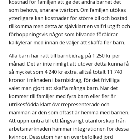
kostnad för familjen att ge det andra barnet det
som behövs, snarare tvärtom. Om familjen utökas
ytterligare kan kostnader för större bil och bostad
tillkomma men detta är självklart en valfri utgift och
förhoppningsvis något som blivande föräldrar
kalkylerar med innan de väljer att skaffa fler barn.
Alla barn har rätt till barnbidrag på 1 250 kr per
månad. Det är inte rimligt att utöver detta kunna få
så mycket som 4 240 kr extra, alltså totalt 11 740
kronor i månaden i barn­bidrag, för det frivilliga
valet man gjort att skaffa många barn. När det
kommer till familj­er med fyra barn eller fler är
utrikesfödda klart överrepresenterade och
mamman är den som oftast är hemma med barnen.
Att uppmuntra till ett långvarigt utanförskap från
arbetsmarknaden hämmar integrationen för dessa
kvinnor. Dessutom har en överbefolkad jord