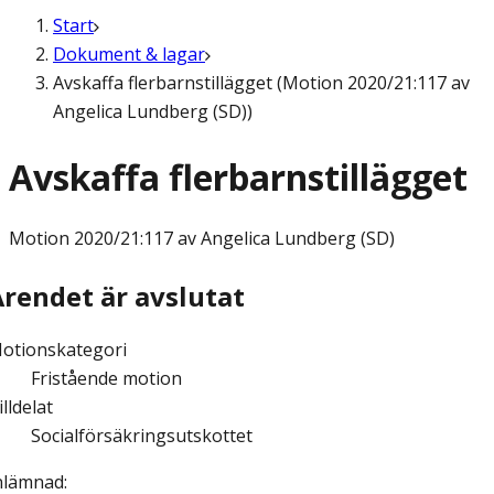
Start
Dokument & lagar
Avskaffa flerbarnstillägget (Motion 2020/21:117 av
Angelica Lundberg (SD))
Avskaffa flerbarnstillägget
Motion
2020/21:117 av Angelica Lundberg (SD)
Ärendet är avslutat
otionskategori
Fristående motion
illdelat
Socialförsäkringsutskottet
nlämnad
: