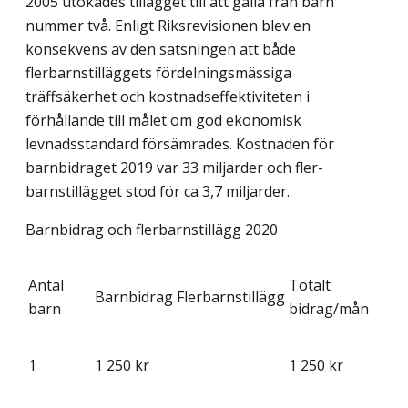
2005 utökades tillägget till att gälla från barn
nummer två. Enligt Riksrevisionen blev en
konsekvens av den satsningen att både
flerbarnstilläggets fördelningsmässiga
träffsäkerhet och kostnadseffektiviteten i
förhållande till målet om god ekonomisk
levnadsstandard försämrades. Kostnaden för
barnbidraget 2019 var 33 miljarder och fler­
barnstillägget stod för ca 3,7 miljarder.
Barnbidrag och flerbarnstillägg 2020
Antal
Totalt
Barnbidrag
Flerbarnstillägg
barn
bidrag/mån
1
1 250 kr
1 250 kr