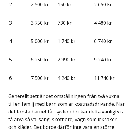
2
2 500 kr
150 kr
2 650 kr
3
3 750 kr
730 kr
4 480 kr
4
5 000 kr
1 740 kr
6 740 kr
5
6 250 kr
2 990 kr
9 240 kr
6
7 500 kr
4 240 kr
11 740 kr
Generellt sett är det omställningen från två vuxna
till en familj med barn som är kostnads­drivande. När
det första barnet får syskon brukar detta vanligtvis
få ärva så väl säng, skötbord, vagn som leksaker
och kläder. Det borde därför inte vara en större