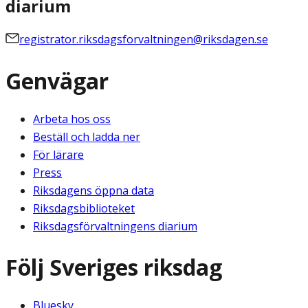
diarium
registrator.riksdagsforvaltningen@riksdagen.se
Genvägar
Arbeta hos oss
Beställ och ladda ner
För lärare
Press
Riksdagens öppna data
Riksdagsbiblioteket
Riksdagsförvaltningens diarium
Följ Sveriges riksdag
Bluesky