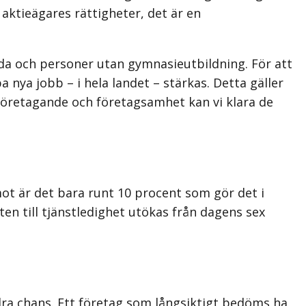
ktieägares rättigheter, det är en
da och personer utan gymnasieutbildning. För att
ya jobb – i hela landet – stärkas. Detta gäller
 företagande och företagsamhet kan vi klara de
mot är det bara runt 10 procent som gör det i
en till tjänst­ledighet utökas från dagens sex
andra chans. Ett företag som långsiktigt bedöms ha