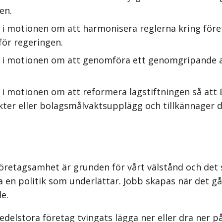
en.
 i motionen om att harmonisera reglerna kring före
för regeringen.
 i motionen om att genomföra ett genomgripande ar
 i motionen om att reformera lagstiftningen så att
ter eller bolagsmålvaktsupplägg och tillkännager d
Företagsamhet är grunden för vårt välstånd och det s
n politik som underlättar. Jobb skapas när det går a
e.
delstora företag tvingats lägga ner eller dra ner p