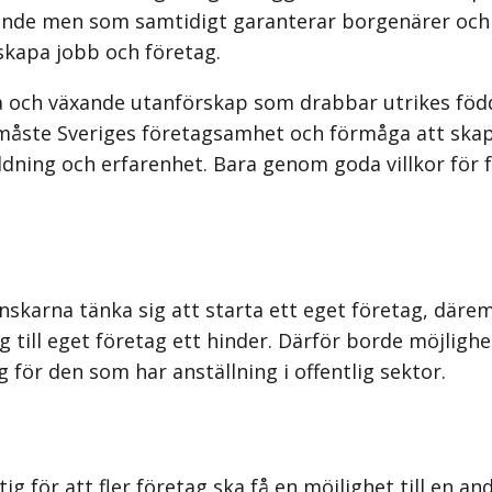
de men som samtidigt garanterar borgenärer och a
skapa jobb och företag.
ya och växande utanförskap som drabbar utrikes föd
åste Sveriges företagsamhet och förmåga att skapa n
ldning och erfarenhet. Bara genom goda villkor för
enskarna tänka sig att starta ett eget företag, däre
 till eget företag ett hinder. Därför borde möjlighet
g för den som har anställning i offentlig sektor.
ig för att fler företag ska få en möjlighet till en 