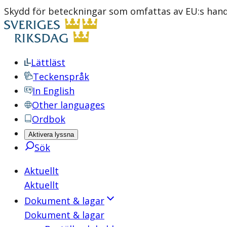
Skydd för beteckningar som omfattas av EU:s han
Lättläst
Teckenspråk
In English
Other languages
Ordbok
Aktivera lyssna
Sök
Aktuellt
Aktuellt
Dokument & lagar
Dokument & lagar