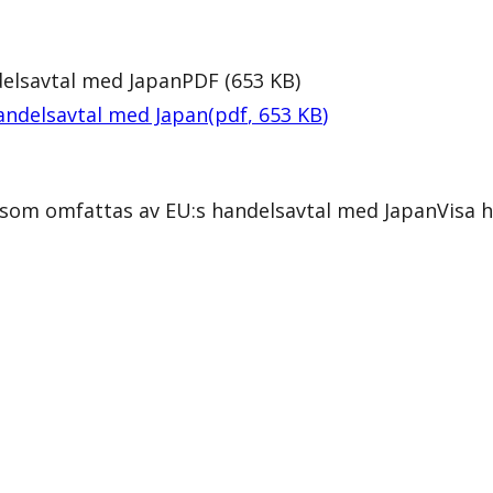
elsavtal med Japan
PDF
(
653
KB
)
andelsavtal med Japan
(
pdf
,
653
KB
)
som omfattas av EU:s handelsavtal med Japan
Visa 