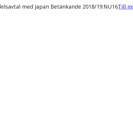
delsavtal med Japan Betänkande 2018/19:NU16
Till i