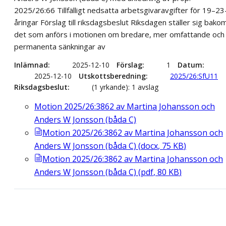
2025/26:66 Tillfälligt nedsatta arbetsgivaravgifter för 19–23
åringar Förslag till riksdagsbeslut Riksdagen ställer sig bako
det som anförs i motionen om bredare, mer omfattande och
permanenta sänkningar av
Inlämnad
2025-12-10
Förslag
1
Datum
2025-12-10
Utskottsberedning
2025/26:SfU11
Riksdagsbeslut
(1 yrkande): 1 avslag
Motion 2025/26:3862 av Martina Johansson och
Anders W Jonsson (båda C)
Motion 2025/26:3862 av Martina Johansson och
Anders W Jonsson (båda C)
(
docx
,
75
KB
)
Motion 2025/26:3862 av Martina Johansson och
Anders W Jonsson (båda C)
(
pdf
,
80
KB
)