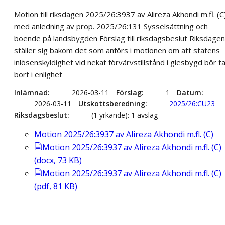
Motion till riksdagen 2025/26:3937 av Alireza Akhondi m.fl. (C
med anledning av prop. 2025/26:131 Sysselsättning och
boende på landsbygden Förslag till riksdagsbeslut Riksdagen
ställer sig bakom det som anförs i motionen om att statens
inlösenskyldighet vid nekat förvärvstillstånd i glesbygd bör t
bort i enlighet
Inlämnad
2026-03-11
Förslag
1
Datum
2026-03-11
Utskottsberedning
2025/26:CU23
Riksdagsbeslut
(1 yrkande): 1 avslag
Motion 2025/26:3937 av Alireza Akhondi m.fl. (C)
Motion 2025/26:3937 av Alireza Akhondi m.fl. (C)
(
docx
,
73
KB
)
Motion 2025/26:3937 av Alireza Akhondi m.fl. (C)
(
pdf
,
81
KB
)