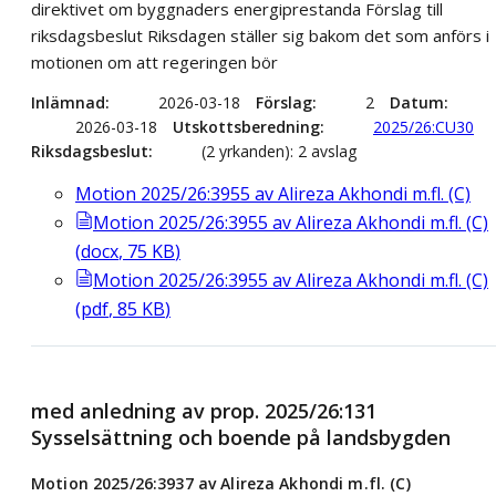
direktivet om byggnaders energiprestanda Förslag till
riksdagsbeslut Riksdagen ställer sig bakom det som anförs i
motionen om att regeringen bör
Inlämnad
2026-03-18
Förslag
2
Datum
2026-03-18
Utskottsberedning
2025/26:CU30
Riksdagsbeslut
(2 yrkanden): 2 avslag
Motion 2025/26:3955 av Alireza Akhondi m.fl. (C)
Motion 2025/26:3955 av Alireza Akhondi m.fl. (C)
(
docx
,
75
KB
)
Motion 2025/26:3955 av Alireza Akhondi m.fl. (C)
(
pdf
,
85
KB
)
med anledning av prop. 2025/26:131
Sysselsättning och boende på landsbygden
Motion 2025/26:3937 av Alireza Akhondi m.fl. (C)