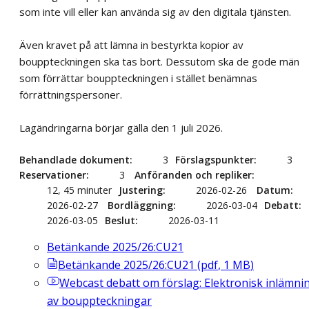
som inte vill eller kan använda sig av den digitala tjänsten.
Även kravet på att lämna in bestyrkta kopior av
bouppteckningen ska tas bort. Dessutom ska de gode män
som förrättar bouppteckningen i stället benämnas
förrättningspersoner.
Lagändringarna börjar gälla den 1 juli 2026.
Behandlade dokument
3
Förslagspunkter
3
Reservationer
3
Anföranden och repliker
12, 45 minuter
Justering
2026-02-26
Datum
2026-02-27
Bordläggning
2026-03-04
Debatt
2026-03-05
Beslut
2026-03-11
Betänkande 2025/26:CU21
Betänkande 2025/26:CU21
(
pdf
,
1
MB
)
Webcast
debatt om förslag: Elektronisk inlämni
av bouppteckningar