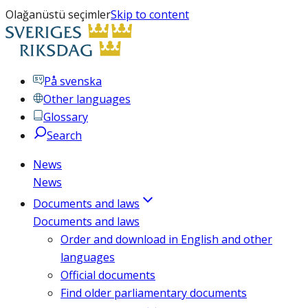
Olağanüstü seçimler
Skip to content
På svenska
Other languages
Glossary
Search
News
News
Documents and laws
Documents and laws
Order and download in English and other
languages
Official documents
Find older parliamentary documents