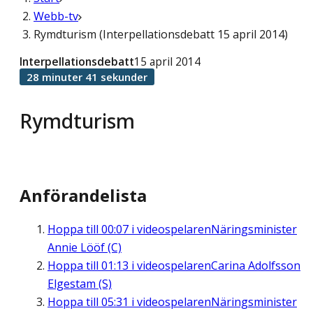
Webb-tv
Rymdturism (Interpellationsdebatt 15 april 2014)
Interpellationsdebatt
15 april 2014
28 minuter 41 sekunder
Rymdturism
Anförandelista
Hoppa till
00:07
i videospelaren
Näringsminister
Annie Lööf (C)
Hoppa till
01:13
i videospelaren
Carina Adolfsson
Elgestam (S)
Hoppa till
05:31
i videospelaren
Näringsminister