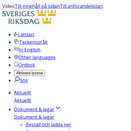
Video
Till innehåll på sidan
Till anförandelistan
Lättläst
Teckenspråk
In English
Other languages
Ordbok
Aktivera lyssna
Sök
Aktuellt
Aktuellt
Dokument & lagar
Dokument & lagar
Beställ och ladda ner