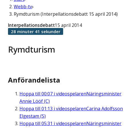
Webb-tv
Rymdturism (Interpellationsdebatt 15 april 2014)
Interpellationsdebatt
15 april 2014
28 minuter 41 sekunder
Rymdturism
Anförandelista
Hoppa till
00:07
i videospelaren
Näringsminister
Annie Lööf (C)
Hoppa till
01:13
i videospelaren
Carina Adolfsson
Elgestam (S)
Hoppa till
05:31
i videospelaren
Näringsminister