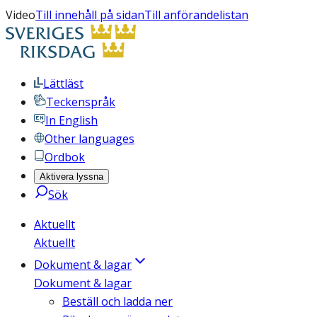
Video
Till innehåll på sidan
Till anförandelistan
Lättläst
Teckenspråk
In English
Other languages
Ordbok
Aktivera lyssna
Sök
Aktuellt
Aktuellt
Dokument & lagar
Dokument & lagar
Beställ och ladda ner