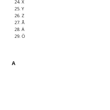
X
Y
Z
Å
Ä
Ö
A