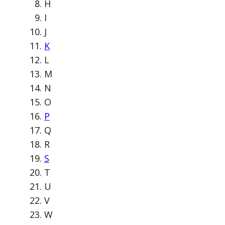
H
I
J
K
L
M
N
O
P
Q
R
S
T
U
V
W