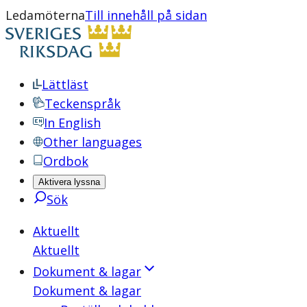
Ledamöterna
Till innehåll på sidan
Lättläst
Teckenspråk
In English
Other languages
Ordbok
Aktivera lyssna
Sök
Aktuellt
Aktuellt
Dokument & lagar
Dokument & lagar