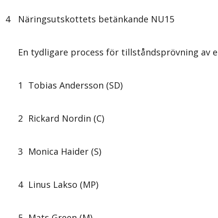
4
Näringsutskottets betänkande NU15
En tydligare process för tillståndsprövning av e
1
Tobias Andersson (SD)
2
Rickard Nordin (C)
3
Monica Haider (S)
4
Linus Lakso (MP)
5
Mats Green (M)