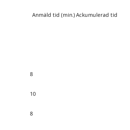
Anmäld tid (min.)
Ackumulerad tid
8
10
8