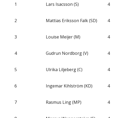
1
Lars Isacsson (S)
4
2
Mattias Eriksson Falk (SD)
4
3
Louise Meijer (M)
4
4
Gudrun Nordborg (V)
4
5
Ulrika Liljeberg (C)
4
6
Ingemar Kihlström (KD)
4
7
Rasmus Ling (MP)
4