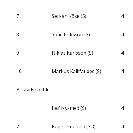
7
Serkan Köse (S)
4
8
Sofie Eriksson (S)
4
9
Niklas Karlsson (S)
4
10
Markus Kallifatides (S)
4
Bostadspolitik
1
Leif Nysmed (S)
4
2
Roger Hedlund (SD)
4