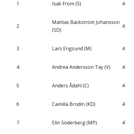
1
Isak From (S)
4
Mattias Bäckström Johansson
2
4
(SD)
3
Lars Engsund (M)
4
4
Andrea Andersson Tay (V)
4
5
Anders Ådahl (C)
4
6
Camilla Brodin (KD)
4
7
Elin Söderberg (MP)
4