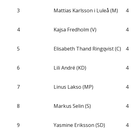
3
Mattias Karlsson i Luleå (M)
4
4
Kajsa Fredholm (V)
4
5
Elisabeth Thand Ringqvist (C)
4
6
Lili André (KD)
4
7
Linus Lakso (MP)
4
8
Markus Selin (S)
4
9
Yasmine Eriksson (SD)
4