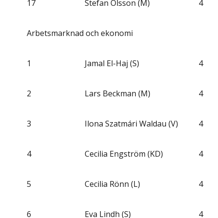
17
Stefan Olsson (M)
4
Arbetsmarknad och ekonomi
1
Jamal El-Haj (S)
4
2
Lars Beckman (M)
4
3
Ilona Szatmári Waldau (V)
4
4
Cecilia Engström (KD)
4
5
Cecilia Rönn (L)
4
6
Eva Lindh (S)
4