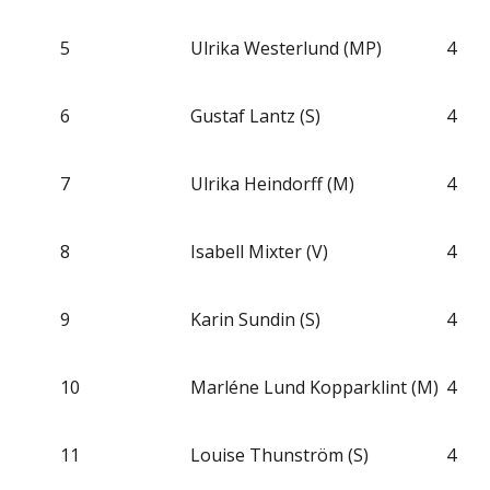
5
Ulrika Westerlund (MP)
4
6
Gustaf Lantz (S)
4
7
Ulrika Heindorff (M)
4
8
Isabell Mixter (V)
4
9
Karin Sundin (S)
4
10
Marléne Lund Kopparklint (M)
4
11
Louise Thunström (S)
4