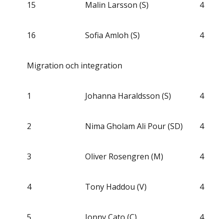
15
Malin Larsson (S)
4
16
Sofia Amloh (S)
4
Migration och integration
1
Johanna Haraldsson (S)
4
2
Nima Gholam Ali Pour (SD)
4
3
Oliver Rosengren (M)
4
4
Tony Haddou (V)
4
5
Jonny Cato (C)
4