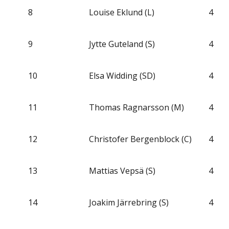
8
Louise Eklund (L)
4
9
Jytte Guteland (S)
4
10
Elsa Widding (SD)
4
11
Thomas Ragnarsson (M)
4
12
Christofer Bergenblock (C)
4
13
Mattias Vepsä (S)
4
14
Joakim Järrebring (S)
4