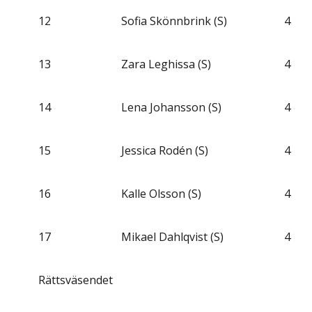
12
Sofia Skönnbrink (S)
4
13
Zara Leghissa (S)
4
14
Lena Johansson (S)
4
15
Jessica Rodén (S)
4
16
Kalle Olsson (S)
4
17
Mikael Dahlqvist (S)
4
Rättsväsendet