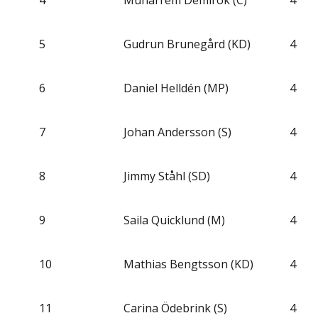
4
Muharrem Demirok (C)
4
5
Gudrun Brunegård (KD)
4
6
Daniel Helldén (MP)
4
7
Johan Andersson (S)
4
8
Jimmy Ståhl (SD)
4
9
Saila Quicklund (M)
4
10
Mathias Bengtsson (KD)
4
11
Carina Ödebrink (S)
4