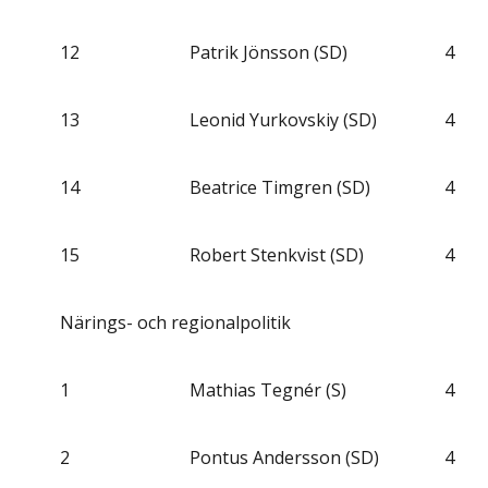
12
Patrik Jönsson (SD)
4
13
Leonid Yurkovskiy (SD)
4
14
Beatrice Timgren (SD)
4
15
Robert Stenkvist (SD)
4
Närings- och regionalpolitik
1
Mathias Tegnér (S)
4
2
Pontus Andersson (SD)
4