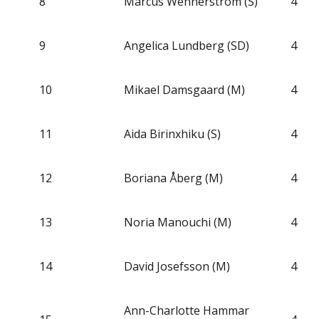
8
Marcus Wennerström (S)
4
9
Angelica Lundberg (SD)
4
10
Mikael Damsgaard (M)
4
11
Aida Birinxhiku (S)
4
12
Boriana Åberg (M)
4
13
Noria Manouchi (M)
4
14
David Josefsson (M)
4
Ann-Charlotte Hammar