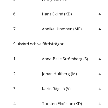
6
Hans Eklind (KD)
4
7
Annika Hirvonen (MP)
4
Sjukvård och välfärdsfrågor
1
Anna-Belle Strömberg (S)
4
2
Johan Hultberg (M)
4
3
Karin Rågsjö (V)
4
4
Torsten Elofsson (KD)
4