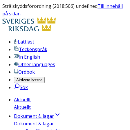
Strålskyddsförordning (2018:506) undefined
Till innehåll
på sidan
Lättläst
Teckenspråk
In English
Other languages
Ordbok
Aktivera lyssna
Sök
Aktuellt
Aktuellt
Dokument & lagar
Dokument & lagar