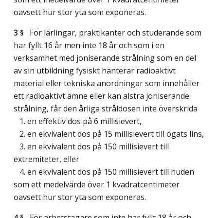
oavsett hur stor yta som exponeras.
3 §
För lärlingar, praktikanter och studerande som
har fyllt 16 år men inte 18 år och som i en
verksamhet med joniserande strålning som en del
av sin utbildning fysiskt hanterar radioaktivt
material eller tekniska anordningar som innehåller
ett radioaktivt ämne eller kan alstra joniserande
strålning, får den årliga stråldosen inte överskrida
1. en effektiv dos på 6 millisievert,
2. en ekvivalent dos på 15 millisievert till ögats lins,
3. en ekvivalent dos på 150 millisievert till
extremiteter, eller
4. en ekvivalent dos på 150 millisievert till huden
som ett medelvärde över 1 kvadratcentimeter
oavsett hur stor yta som exponeras.
4 §
För arbetstagare som inte har fyllt 18 år och