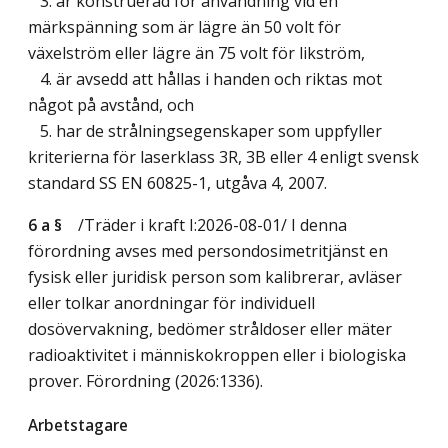
3. är konstruerad för användning vid en
märkspänning som är lägre än 50 volt för
växelström eller lägre än 75 volt för likström,
4. är avsedd att hållas i handen och riktas mot
något på avstånd, och
5. har de strålningsegenskaper som uppfyller
kriterierna för laserklass 3R, 3B eller 4 enligt svensk
standard SS EN 60825-1, utgåva 4, 2007.
6 a §
/Träder i kraft I:2026-08-01/
I denna
förordning avses med persondosimetritjänst en
fysisk eller juridisk person som kalibrerar, avläser
eller tolkar anordningar för individuell
dosövervakning, bedömer stråldoser eller mäter
radioaktivitet i människokroppen eller i biologiska
prover. Förordning (2026:1336).
Arbetstagare