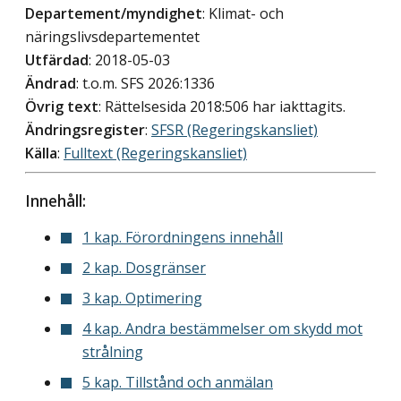
Departement/myndighet
: Klimat- och
näringslivsdepartementet
Utfärdad
: 2018-05-03
Ändrad
: t.o.m. SFS 2026:1336
Övrig text
: Rättelsesida 2018:506 har iakttagits.
Ändringsregister
:
SFSR (Regeringskansliet)
Källa
:
Fulltext (Regeringskansliet)
Innehåll:
1 kap. Förordningens innehåll
2 kap. Dosgränser
3 kap. Optimering
4 kap. Andra bestämmelser om skydd mot
strålning
5 kap. Tillstånd och anmälan