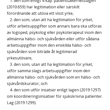
1. den som enligt 4 kap. patientsäkerhetslagen
(2010:659) har legitimation eller särskilt
förordnande att utöva ett visst yrke,
2. den som, utan att ha legitimation för yrket,
utför arbetsuppgifter som annars bara ska utföras
av logoped, psykolog eller psykoterapeut inom den
allmänna hälso- och sjukvården eller utför sådana
arbetsuppgifter inom den enskilda hälso- och
sjukvården som biträde åt legitimerad
yrkesutövare,
3. den som, utan att ha legitimation för yrket,
utför samma slags arbetsuppgifter inom den
allmänna hälso- och sjukvården som en hälso- och
sjukvårdskurator, och
4. den som utför insatser enligt lagen (2019:1297)
om koordineringsinsatser för sjukskrivna patienter.
Lag (2019:1299)
.