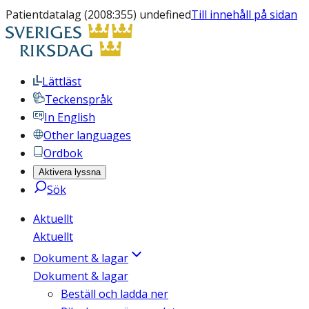
Patientdatalag (2008:355) undefined
Till innehåll på sidan
Lättläst
Teckenspråk
In English
Other languages
Ordbok
Aktivera lyssna
Sök
Aktuellt
Aktuellt
Dokument & lagar
Dokument & lagar
Beställ och ladda ner