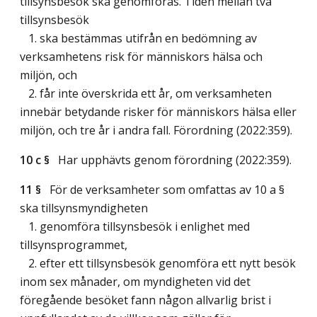
tillsynsbesök ska genomföras. Tiden mellan två
tillsynsbesök
1. ska bestämmas utifrån en bedömning av
verksamhetens risk för människors hälsa och
miljön, och
2. får inte överskrida ett år, om verksamheten
innebär betydande risker för människors hälsa eller
miljön, och tre år i andra fall. Förordning (2022:359).
10 c §
Har upphävts genom förordning (2022:359).
11 §
För de verksamheter som omfattas av 10 a §
ska tillsynsmyndigheten
1. genomföra tillsynsbesök i enlighet med
tillsynsprogrammet,
2. efter ett tillsynsbesök genomföra ett nytt besök
inom sex månader, om myndigheten vid det
föregående besöket fann någon allvarlig brist i