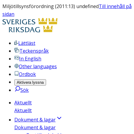
Miljötillsynsförordning (2011:13) undefined
Till innehåll på
sidan
Lättläst
Teckenspråk
In English
Other languages
Ordbok
Aktivera lyssna
Sök
Aktuellt
Aktuellt
Dokument & lagar
Dokument & lagar