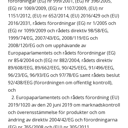
förordningar (EG) nr 999/2001, (EG) nr 396/2005,
(EG) nr 1069/2009, (EG) nr 1107/2009, (EU) nr
1151/2012, (EU) nr 652/2014, (EU) 2016/429 och (EU)
2016/2031, rådets förordningar (EG) nr 1/2005 och
(EG) nr 1099/2009 och rådets direktiv 98/58/EG,
1999/74/EG, 2007/43/EG, 2008/119/EG och
2008/120/EG och om upphävande av
Europaparlamentets och rådets förordningar (EG)
nr 854/2004 och (EG) nr 882/2004, rådets direktiv
89/608/EEG, 89/662/EEG, 90/425/EEG, 91/496/EEG,
96/23/EG, 96/93/EG och 97/78/EG samt rådets beslut
92/438/EEG (förordningen om offentlig kontroll),
och
2. Europaparlamentets och rådets förordning (EU)
2019/1020 av den 20 juni 2019 om marknadskontroll
och överensstämmelse för produkter och om
ändring av direktiv 2004/42/EG och förordningarna
(EG) nr 765/2008 och (EU) nr 305/2011.