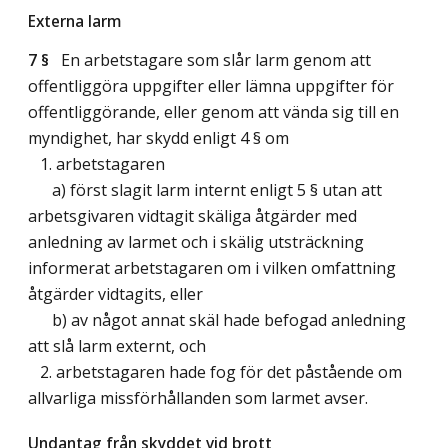
Externa larm
7 §
En arbetstagare som slår larm genom att
offentliggöra uppgifter eller lämna uppgifter för
offentliggörande, eller genom att vända sig till en
myndighet, har skydd enligt 4 § om
1. arbetstagaren
a) först slagit larm internt enligt 5 § utan att
arbetsgivaren vidtagit skäliga åtgärder med
anledning av larmet och i skälig utsträckning
informerat arbetstagaren om i vilken omfattning
åtgärder vidtagits, eller
b) av något annat skäl hade befogad anledning
att slå larm externt, och
2. arbetstagaren hade fog för det påstående om
allvarliga missförhållanden som larmet avser.
Undantag från skyddet vid brott