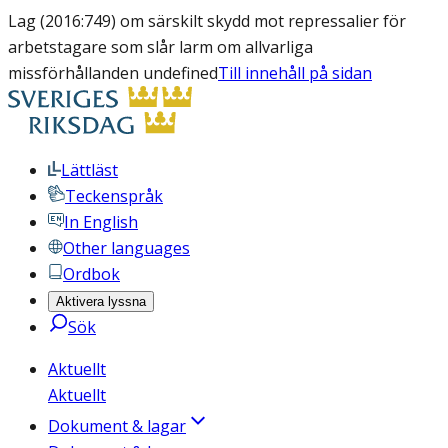
Lag (2016:749) om särskilt skydd mot repressalier för
arbetstagare som slår larm om allvarliga
missförhållanden undefined
Till innehåll på sidan
Lättläst
Teckenspråk
In English
Other languages
Ordbok
Aktivera lyssna
Sök
Aktuellt
Aktuellt
Dokument & lagar