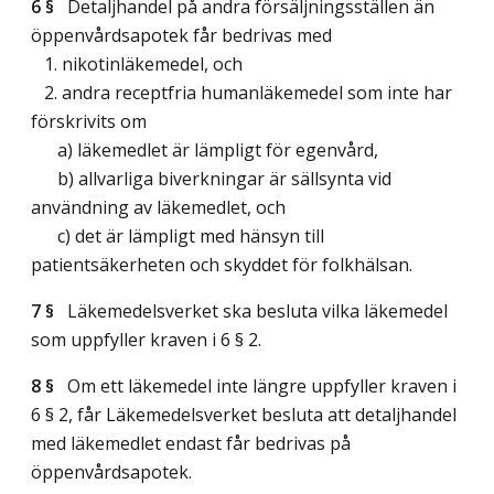
6 §
Detaljhandel på andra försäljningsställen än
öppenvårdsapotek får bedrivas med
1. nikotinläkemedel, och
2. andra receptfria humanläkemedel som inte har
förskrivits om
a) läkemedlet är lämpligt för egenvård,
b) allvarliga biverkningar är sällsynta vid
användning av läkemedlet, och
c) det är lämpligt med hänsyn till
patientsäkerheten och skyddet för folkhälsan.
7 §
Läkemedelsverket ska besluta vilka läkemedel
som uppfyller kraven i 6 § 2.
8 §
Om ett läkemedel inte längre uppfyller kraven i
6 § 2, får Läkemedelsverket besluta att detaljhandel
med läkemedlet endast får bedrivas på
öppenvårdsapotek.