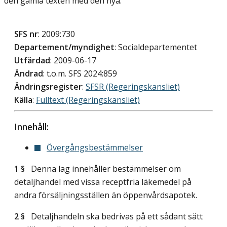
den gamla texten med den nya.
SFS nr
: 2009:730
Departement/myndighet
: Socialdepartementet
Utfärdad
: 2009-06-17
Ändrad
: t.o.m. SFS 2024:859
Ändringsregister
:
SFSR (Regeringskansliet)
Källa
:
Fulltext (Regeringskansliet)
Innehåll:
Övergångsbestämmelser
1 §
Denna lag innehåller bestämmelser om
detaljhandel med vissa receptfria läkemedel på
andra försäljningsställen än öppenvårdsapotek.
2 §
Detaljhandeln ska bedrivas på ett sådant sätt