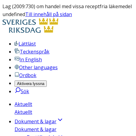
Lag (2009:730) om handel med vissa receptfria läkemedel
undefined
Till innehåll på sidan
Lättläst
Teckenspråk
In English
Other languages
Ordbok
Aktivera lyssna
Sök
Aktuellt
Aktuellt
Dokument & lagar
Dokument & lagar