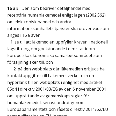
16 a §
Den som bedriver detaljhandel med
receptfria humanläkemedel enligt lagen (2002:562)
om elektronisk handel och andra
informationssamhällets tjänster ska utöver vad som
anges i 16 § även
1. se till att läkemedlen uppfyller kraven i nationell
lagstiftning om godkännande i den stat inom
Europeiska ekonomiska samarbetsområdet som
försäljning sker till, och
2. på den webbplats där läkemedlen erbjuds ha
kontaktuppgifter till Läkemedsverket och en
hyperlänk till en webbplats i enlighet med artikel
85c.4 i direktiv 2001/83/EG av den 6 november 2001
om upprättande av gemenskapsregler för
humanläkemedel, senast ändrat genom
Europaparlamentets och rådets direktiv 2011/62/EU
samt tydligt visa en EU-logotyp.