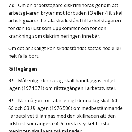
7 §
Om en arbetstagare diskrimineras genom att
arbetsgivaren bryter mot förbuden i 3 eller 4 §, skall
arbetsgivaren betala skadestånd till arbetstagaren
för den förlust som uppkommer och för den
kränkning som diskrimineringen innebär.
Om det är skäligt kan skadeståndet sättas ned eller
helt falla bort.
Rättegången
8 §
Mål enligt denna lag skall handläggas enligt
lagen (1974:371) om rätttegången i arbetstvister.
9 §
När någon för talan enligt denna lag skall 64-
66 och 68 §§ lagen (1976:580) om medbestämmande
i arbetslivet tillämpas med den skillnaden att den
tidsfrist som anges i 66 § första stycket första
meningen skall vara två månader.