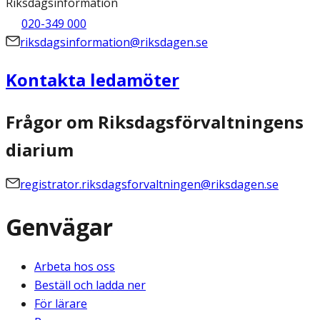
Riksdagsinformation
020-349 000
riksdagsinformation@riksdagen.se
Kontakta ledamöter
Frågor om Riksdagsförvaltningens
diarium
registrator.riksdagsforvaltningen@riksdagen.se
Genvägar
Arbeta hos oss
Beställ och ladda ner
För lärare