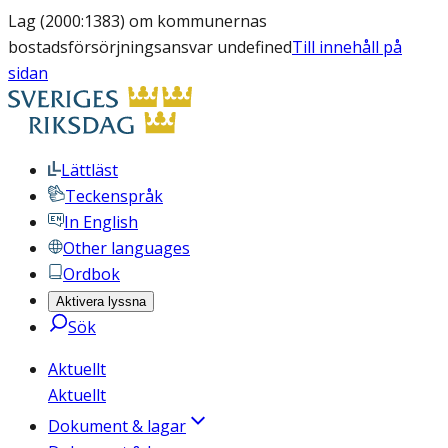
Lag (2000:1383) om kommunernas
bostadsförsörjningsansvar undefined
Till innehåll på
sidan
Lättläst
Teckenspråk
In English
Other languages
Ordbok
Aktivera lyssna
Sök
Aktuellt
Aktuellt
Dokument & lagar