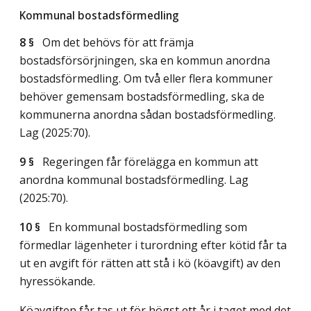
Kommunal bostadsförmedling
8 §
Om det behövs för att främja
bostadsförsörjningen, ska en kommun anordna
bostadsförmedling. Om två eller flera kommuner
behöver gemensam bostadsförmedling, ska de
kommunerna anordna sådan bostadsförmedling.
Lag (2025:70)
.
9 §
Regeringen får förelägga en kommun att
anordna kommunal bostadsförmedling.
Lag
(2025:70)
.
10 §
En kommunal bostadsförmedling som
förmedlar lägenheter i turordning efter kötid får ta
ut en avgift för rätten att stå i kö (köavgift) av den
hyressökande.
Köavgiften får tas ut för högst ett år i taget med det