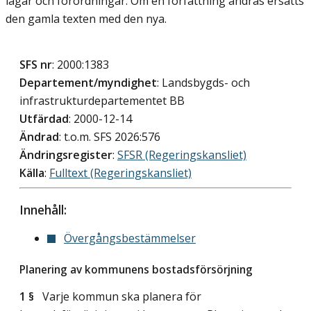
lagar och förordningar. Om en författning ändras ersätts
den gamla texten med den nya.
SFS nr
: 2000:1383
Departement/myndighet
: Landsbygds- och
infrastrukturdepartementet BB
Utfärdad
: 2000-12-14
Ändrad
: t.o.m. SFS 2026:576
Ändringsregister
:
SFSR (Regeringskansliet)
Källa
:
Fulltext (Regeringskansliet)
Innehåll:
Övergångsbestämmelser
Planering av kommunens bostadsförsörjning
1 §
Varje kommun ska planera för