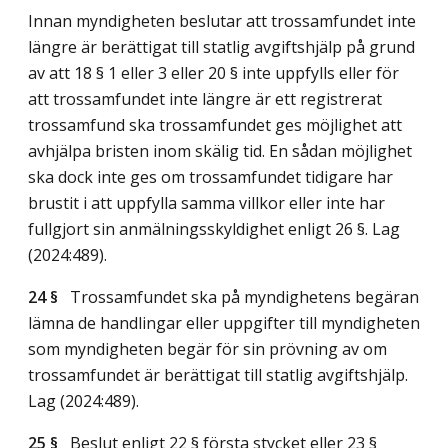
Innan myndigheten beslutar att trossamfundet inte
längre är berättigat till statlig avgiftshjälp på grund
av att 18 § 1 eller 3 eller 20 § inte uppfylls eller för
att trossamfundet inte längre är ett registrerat
trossamfund ska trossamfundet ges möjlighet att
avhjälpa bristen inom skälig tid. En sådan möjlighet
ska dock inte ges om trossamfundet tidigare har
brustit i att uppfylla samma villkor eller inte har
fullgjort sin anmälningsskyldighet enligt 26 §.
Lag
(2024:489)
.
24 §
Trossamfundet ska på myndighetens begäran
lämna de handlingar eller uppgifter till myndigheten
som myndigheten begär för sin prövning av om
trossamfundet är berättigat till statlig avgiftshjälp.
Lag (2024:489)
.
25 §
Beslut enligt 22 § första stycket eller 23 §