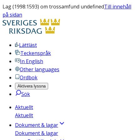
Lag (1998:1593) om trossamfund undefined
Till innehåll
på sidan
Lättläst
Teckenspråk
In English
Other languages
Ordbok
Aktivera lyssna
Sök
Aktuellt
Aktuellt
Dokument & lagar
Dokument & lagar