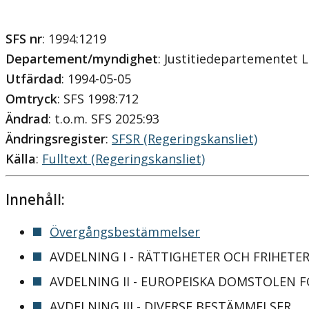
SFS nr
: 1994:1219
Departement/myndighet
: Justitiedepartementet 
Utfärdad
: 1994-05-05
Omtryck
: SFS 1998:712
Ändrad
: t.o.m. SFS 2025:93
Ändringsregister
:
SFSR (Regeringskansliet)
Källa
:
Fulltext (Regeringskansliet)
Innehåll:
Övergångsbestämmelser
AVDELNING I - RÄTTIGHETER OCH FRIHETE
AVDELNING II - EUROPEISKA DOMSTOLEN 
AVDELNING III - DIVERSE BESTÄMMELSER