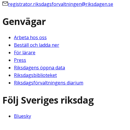
registrator.riksdagsforvaltningen@riksdagen.se
Genvägar
Arbeta hos oss
Beställ och ladda ner
För lärare
Press
Riksdagens öppna data
Riksdagsbiblioteket
Riksdagsförvaltningens diarium
Följ Sveriges riksdag
Bluesky