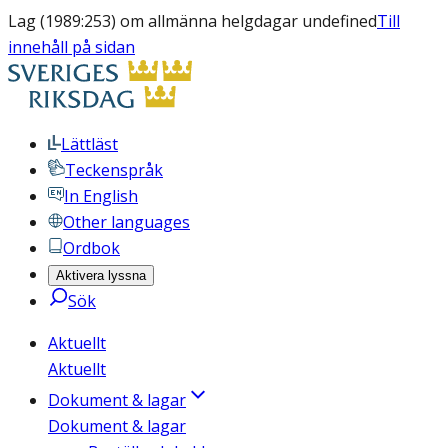
Lag (1989:253) om allmänna helgdagar undefined
Till
innehåll på sidan
Lättläst
Teckenspråk
In English
Other languages
Ordbok
Aktivera lyssna
Sök
Aktuellt
Aktuellt
Dokument & lagar
Dokument & lagar