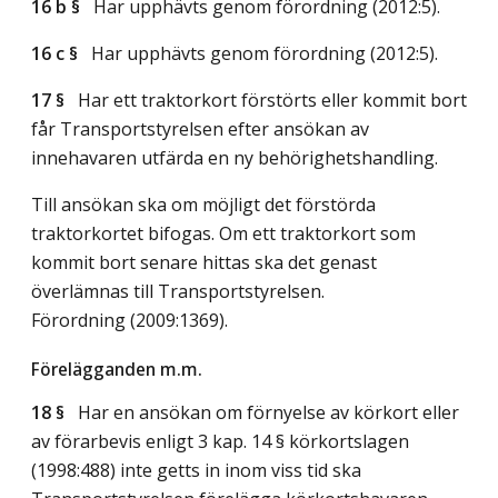
16 b §
Har upphävts genom förordning (2012:5).
16 c §
Har upphävts genom förordning (2012:5).
17 §
Har ett traktorkort förstörts eller kommit bort
får Transportstyrelsen efter ansökan av
innehavaren utfärda en ny behörighetshandling.
Till ansökan ska om möjligt det förstörda
traktorkortet bifogas. Om ett traktorkort som
kommit bort senare hittas ska det genast
överlämnas till Transportstyrelsen.
Förordning (2009:1369).
Förelägganden m.m.
18 §
Har en ansökan om förnyelse av körkort eller
av förarbevis enligt 3 kap. 14 § körkortslagen
(1998:488) inte getts in inom viss tid ska