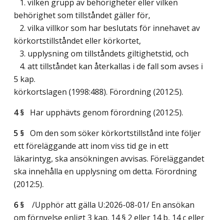
1. vilken grupp av behörigheter eller vilken
behörighet som tillståndet gäller för,
2. vilka villkor som har beslutats för innehavet av
körkortstillståndet eller körkortet,
3. upplysning om tillståndets giltighetstid, och
4. att tillståndet kan återkallas i de fall som avses i
5 kap.
körkortslagen (1998:488). Förordning (2012:5).
4 §
Har upphävts genom förordning (2012:5).
5 §
Om den som söker körkortstillstånd inte följer
ett föreläggande att inom viss tid ge in ett
läkarintyg, ska ansökningen avvisas. Föreläggandet
ska innehålla en upplysning om detta. Förordning
(2012:5).
6 §
/Upphör att gälla U:2026-08-01/
En ansökan
om förnyelse enligt 3 kap. 14 § 2 eller 14 b, 14 c eller