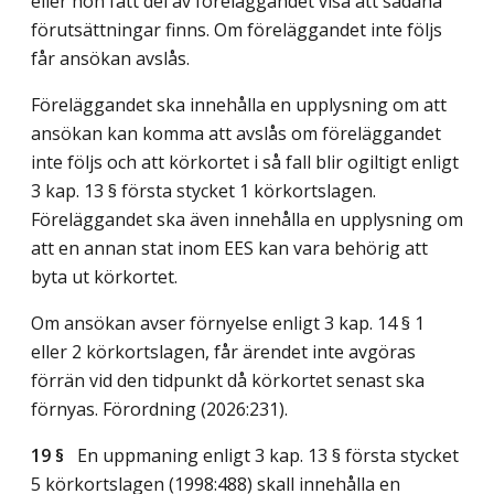
eller hon fått del av föreläggandet visa att sådana
förutsättningar finns. Om föreläggandet inte följs
får ansökan avslås.
Föreläggandet ska innehålla en upplysning om att
ansökan kan komma att avslås om föreläggandet
inte följs och att körkortet i så fall blir ogiltigt enligt
3 kap. 13 § första stycket 1 körkortslagen.
Föreläggandet ska även innehålla en upplysning om
att en annan stat inom EES kan vara behörig att
byta ut körkortet.
Om ansökan avser förnyelse enligt 3 kap. 14 § 1
eller 2 körkortslagen, får ärendet inte avgöras
förrän vid den tidpunkt då körkortet senast ska
förnyas. Förordning (2026:231).
19 §
En uppmaning enligt 3 kap. 13 § första stycket
5 körkortslagen (1998:488) skall innehålla en