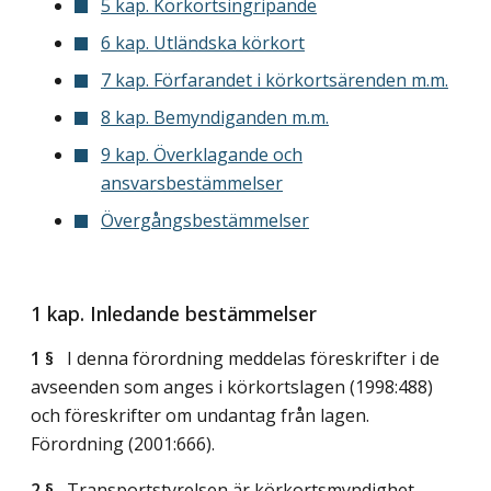
5 kap. Körkortsingripande
6 kap. Utländska körkort
7 kap. Förfarandet i körkortsärenden m.m.
8 kap. Bemyndiganden m.m.
9 kap. Överklagande och
ansvarsbestämmelser
Övergångsbestämmelser
1 kap. Inledande bestämmelser
1 §
I denna förordning meddelas föreskrifter i de
avseenden som anges i körkortslagen (1998:488)
och föreskrifter om undantag från lagen.
Förordning (2001:666).
2 §
Transportstyrelsen är körkortsmyndighet.