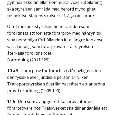
gymnasieskolan eller kommunal vuxenutbildning
ska styrelsen samråda med berörd myndighet
respektive Statens skolverk i fråga om lärare.
Om Transportstyrelsen finner att den som
förordnats att förrätta förarprov med hänsyn till
sina personliga förhållanden inte längre kan anses
vara lämplig som förarprövare, får styrelsen
återkalla förordnandet.
Förordning (2011:529).
10 a §
Förarprov för förarbevis får avläggas inför
den fysiska eller juridiska person till vilken
Transportstyrelsen överlämnat rätten att anordna
prov. Förordning (2009:190).
11 §
Den som avlägger ett körprov inför en
förarprövare hos Trafikverket ska tillhandahålla ett
fordon som är lämpligt för provet.