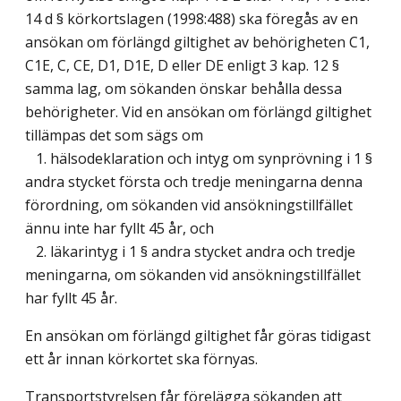
14 d § körkortslagen (1998:488) ska föregås av en
ansökan om förlängd giltighet av behörigheten C1,
C1E, C, CE, D1, D1E, D eller DE enligt 3 kap. 12 §
samma lag, om sökanden önskar behålla dessa
behörigheter. Vid en ansökan om förlängd giltighet
tillämpas det som sägs om
1. hälsodeklaration och intyg om synprövning i 1 §
andra stycket första och tredje meningarna denna
förordning, om sökanden vid ansökningstillfället
ännu inte har fyllt 45 år, och
2. läkarintyg i 1 § andra stycket andra och tredje
meningarna, om sökanden vid ansökningstillfället
har fyllt 45 år.
En ansökan om förlängd giltighet får göras tidigast
ett år innan körkortet ska förnyas.
Transportstyrelsen får förelägga sökanden att