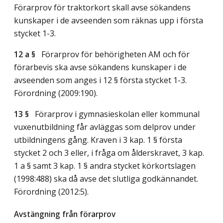
Förarprov för traktorkort skall avse sökandens
kunskaper i de avseenden som räknas upp i första
stycket 1-3.
12 a §
Förarprov för behörigheten AM och för
förarbevis ska avse sökandens kunskaper i de
avseenden som anges i 12 § första stycket 1-3.
Förordning (2009:190).
13 §
Förarprov i gymnasieskolan eller kommunal
vuxenutbildning får avläggas som delprov under
utbildningens gång. Kraven i 3 kap. 1 § första
stycket 2 och 3 eller, i fråga om ålderskravet, 3 kap.
1 a § samt 3 kap. 1 § andra stycket körkortslagen
(1998:488) ska då avse det slutliga godkännandet.
Förordning (2012:5).
Avstängning från förarprov