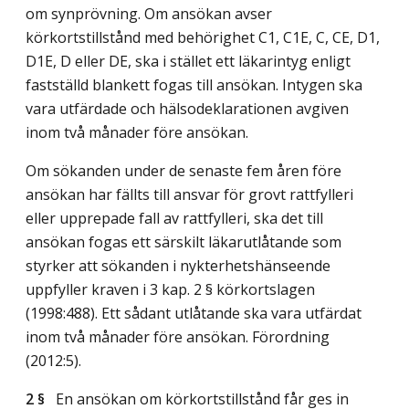
om synprövning. Om ansökan avser
körkortstillstånd med behörighet C1, C1E, C, CE, D1,
D1E, D eller DE, ska i stället ett läkarintyg enligt
fastställd blankett fogas till ansökan. Intygen ska
vara utfärdade och hälsodeklarationen avgiven
inom två månader före ansökan.
Om sökanden under de senaste fem åren före
ansökan har fällts till ansvar för grovt rattfylleri
eller upprepade fall av rattfylleri, ska det till
ansökan fogas ett särskilt läkarutlåtande som
styrker att sökanden i nykterhetshänseende
uppfyller kraven i 3 kap. 2 § körkortslagen
(1998:488). Ett sådant utlåtande ska vara utfärdat
inom två månader före ansökan. Förordning
(2012:5).
2 §
En ansökan om körkortstillstånd får ges in