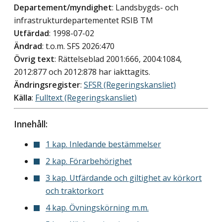
Departement/myndighet
: Landsbygds- och
infrastrukturdepartementet RSIB TM
Utfärdad
: 1998-07-02
Ändrad
: t.o.m. SFS 2026:470
Övrig text
: Rättelseblad 2001:666, 2004:1084,
2012:877 och 2012:878 har iakttagits.
Ändringsregister
:
SFSR (Regeringskansliet)
Källa
:
Fulltext (Regeringskansliet)
Innehåll:
1 kap. Inledande bestämmelser
2 kap. Förarbehörighet
3 kap. Utfärdande och giltighet av körkort
och traktorkort
4 kap. Övningskörning m.m.