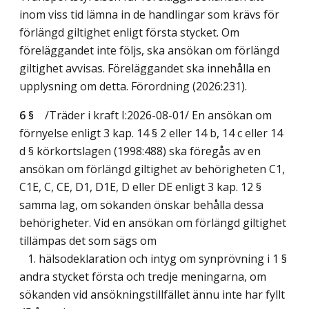
inom viss tid lämna in de handlingar som krävs för
förlängd giltighet enligt första stycket. Om
föreläggandet inte följs, ska ansökan om förlängd
giltighet avvisas. Föreläggandet ska innehålla en
upplysning om detta. Förordning (2026:231).
6 §
/Träder i kraft I:2026-08-01/
En ansökan om
förnyelse enligt 3 kap. 14 § 2 eller 14 b, 14 c eller 14
d § körkortslagen (1998:488) ska föregås av en
ansökan om förlängd giltighet av behörigheten C1,
C1E, C, CE, D1, D1E, D eller DE enligt 3 kap. 12 §
samma lag, om sökanden önskar behålla dessa
behörigheter. Vid en ansökan om förlängd giltighet
tillämpas det som sägs om
1. hälsodeklaration och intyg om synprövning i 1 §
andra stycket första och tredje meningarna, om
sökanden vid ansökningstillfället ännu inte har fyllt