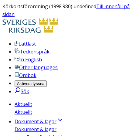
Körkortsförordning (1998:980) undefined
Till innehåll på
sidan
Lättläst
Teckenspråk
In English
Other languages
Ordbok
Aktivera lyssna
Sök
Aktuellt
Aktuellt
Dokument & lagar
Dokument & lagar