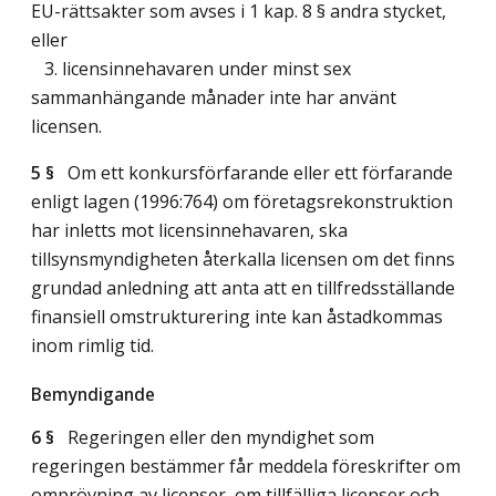
EU-rättsakter som avses i 1 kap. 8 § andra stycket,
eller
3. licensinnehavaren under minst sex
sammanhängande månader inte har använt
licensen.
5 §
Om ett konkursförfarande eller ett förfarande
enligt lagen (1996:764) om företagsrekonstruktion
har inletts mot licensinnehavaren, ska
tillsynsmyndigheten återkalla licensen om det finns
grundad anledning att anta att en tillfredsställande
finansiell omstrukturering inte kan åstadkommas
inom rimlig tid.
Bemyndigande
6 §
Regeringen eller den myndighet som
regeringen bestämmer får meddela föreskrifter om
omprövning av licenser, om tillfälliga licenser och