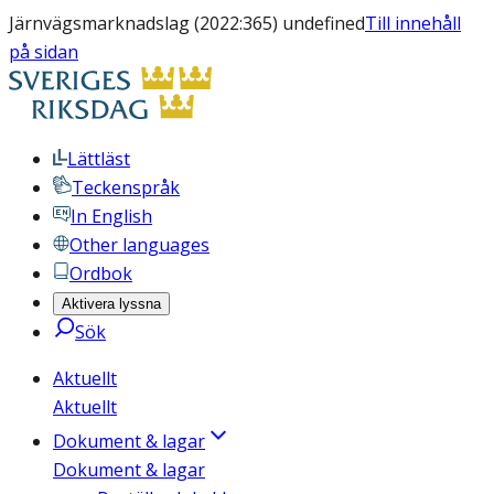
Järnvägsmarknadslag (2022:365) undefined
Till innehåll
på sidan
Lättläst
Teckenspråk
In English
Other languages
Ordbok
Aktivera lyssna
Sök
Aktuellt
Aktuellt
Dokument & lagar
Dokument & lagar