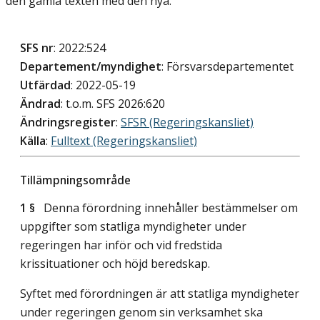
den gamla texten med den nya.
SFS nr
: 2022:524
Departement/myndighet
: Försvarsdepartementet
Utfärdad
: 2022-05-19
Ändrad
: t.o.m. SFS 2026:620
Ändringsregister
:
SFSR (Regeringskansliet)
Källa
:
Fulltext (Regeringskansliet)
Tillämpningsområde
1 §
Denna förordning innehåller bestämmelser om
uppgifter som statliga myndigheter under
regeringen har inför och vid fredstida
krissituationer och höjd beredskap.
Syftet med förordningen är att statliga myndigheter
under regeringen genom sin verksamhet ska