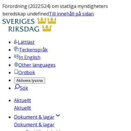
Förordning (2022:524) om statliga myndigheters
beredskap undefined
Till innehåll på sidan
Lättläst
Teckenspråk
In English
Other languages
Ordbok
Aktivera lyssna
Sök
Aktuellt
Aktuellt
Dokument & lagar
Dokument & lagar