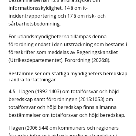
informationsskyldighet, 14 § om it-
incidentrapportering och 17 § om risk- och
sårbarhetsbedömning.
För utlandsmyndigheterna tillämpas denna
förordning endast i den utsträckning som bestäms i
föreskrifter som meddelas av Regeringskansliet
(Utrikesdepartementet). Förordning (2026:8).
Bestämmelser om statliga myndigheters beredskap
i andra författningar
4 §
I lagen (1992:1403) om totalförsvar och höjd
beredskap samt förordningen (2015:1053) om
totalförsvar och höjd beredskap finns allmänna
bestämmelser om totalförsvar och höjd beredskap.
I lagen (2006:544) om kommuners och regioners
åtgärder inför och vid extraordinära händelser i