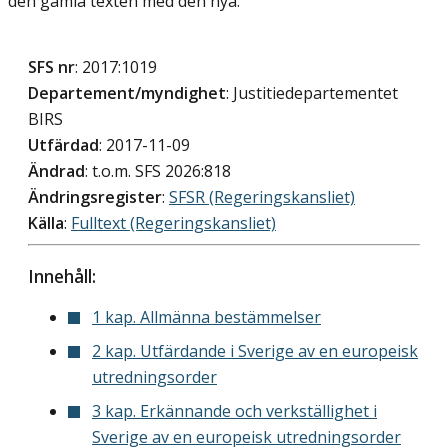
den gamla texten med den nya.
SFS nr
: 2017:1019
Departement/myndighet
: Justitiedepartementet
BIRS
Utfärdad
: 2017-11-09
Ändrad
: t.o.m. SFS 2026:818
Ändringsregister
:
SFSR (Regeringskansliet)
Källa
:
Fulltext (Regeringskansliet)
Innehåll:
1 kap. Allmänna bestämmelser
2 kap. Utfärdande i Sverige av en europeisk
utredningsorder
3 kap. Erkännande och verkställighet i
Sverige av en europeisk utredningsorder