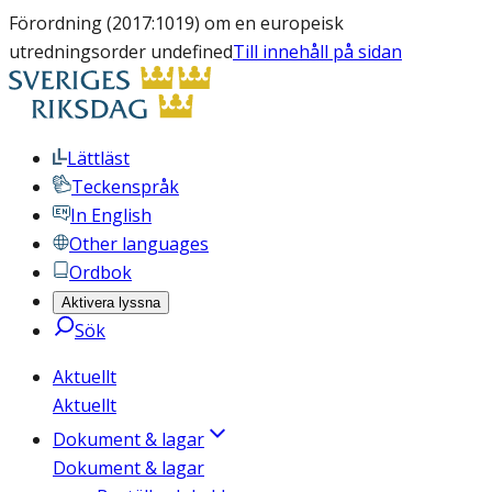
Förordning (2017:1019) om en europeisk
utredningsorder undefined
Till innehåll på sidan
Lättläst
Teckenspråk
In English
Other languages
Ordbok
Aktivera lyssna
Sök
Aktuellt
Aktuellt
Dokument & lagar
Dokument & lagar