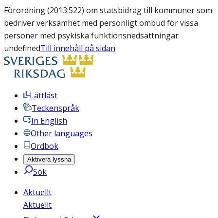
Förordning (2013:522) om statsbidrag till kommuner som
bedriver verksamhet med personligt ombud för vissa
personer med psykiska funktionsnedsättningar
undefined
Till innehåll på sidan
Lättläst
Teckenspråk
In English
Other languages
Ordbok
Aktivera lyssna
Sök
Aktuellt
Aktuellt