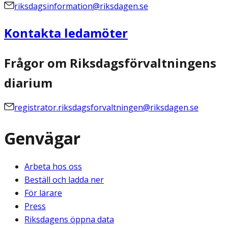
riksdagsinformation@riksdagen.se
Kontakta ledamöter
Frågor om Riksdagsförvaltningens
diarium
registrator.riksdagsforvaltningen@riksdagen.se
Genvägar
Arbeta hos oss
Beställ och ladda ner
För lärare
Press
Riksdagens öppna data