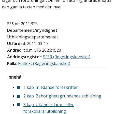
lagar och förordningar. Om en författning ändras ersätts
den gamla texten med den nya.
SFS nr
: 2011:326
Departement/myndighet
:
Utbildningsdepartementet
Utfärdad
: 2011-03-17
Ändrad
: t.o.m. SFS 2026:1520
Ändringsregister
:
SFSR (Regeringskansliet)
Källa
:
Fulltext (Regeringskansliet)
Innehåll:
1 kap. Inledande föreskrifter
2 kap. Behörighetsgrundande utbildning
3 kap. Utländsk lärar- eller
förskollärarutbildning