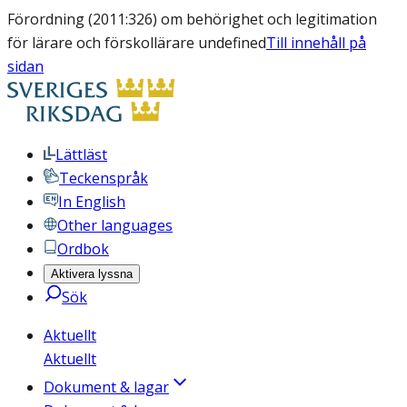
Förordning (2011:326) om behörighet och legitimation
för lärare och förskollärare undefined
Till innehåll på
sidan
Lättläst
Teckenspråk
In English
Other languages
Ordbok
Aktivera lyssna
Sök
Aktuellt
Aktuellt
Dokument & lagar