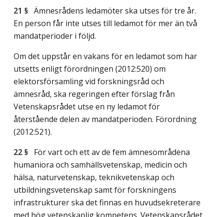
21 §
Ämnesrådens ledamöter ska utses för tre år.
En person får inte utses till ledamot för mer än två
mandatperioder i följd.
Om det uppstår en vakans för en ledamot som har
utsetts enligt förordningen (2012:520) om
elektorsförsamling vid forskningsråd och
ämnesråd, ska regeringen efter förslag från
Vetenskapsrådet utse en ny ledamot för
återstående delen av mandatperioden. Förordning
(2012:521).
22 §
För vart och ett av de fem ämnesområdena
humaniora och samhällsvetenskap, medicin och
hälsa, naturvetenskap, teknikvetenskap och
utbildningsvetenskap samt för forskningens
infrastrukturer ska det finnas en huvudsekreterare
med hög vetenskaplig kompetens. Vetenskapsrådet