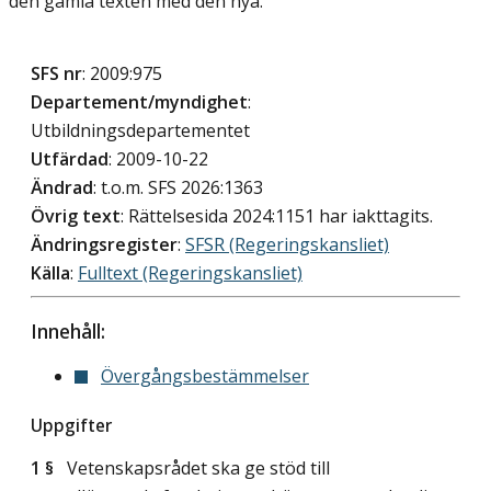
den gamla texten med den nya.
SFS nr
: 2009:975
Departement/myndighet
:
Utbildningsdepartementet
Utfärdad
: 2009-10-22
Ändrad
: t.o.m. SFS 2026:1363
Övrig text
: Rättelsesida 2024:1151 har iakttagits.
Ändringsregister
:
SFSR (Regeringskansliet)
Källa
:
Fulltext (Regeringskansliet)
Innehåll:
Övergångsbestämmelser
Uppgifter
1 §
Vetenskapsrådet ska ge stöd till