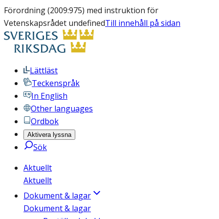
Förordning (2009:975) med instruktion för
Vetenskapsrådet undefined
Till innehåll på sidan
Lättläst
Teckenspråk
In English
Other languages
Ordbok
Aktivera lyssna
Sök
Aktuellt
Aktuellt
Dokument & lagar
Dokument & lagar