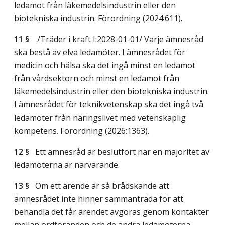
ledamot från läkemedelsindustrin eller den
biotekniska industrin. Förordning (2024:611).
11 §
/Träder i kraft I:2028-01-01/
Varje ämnesråd
ska bestå av elva ledamöter. I ämnesrådet för
medicin och hälsa ska det ingå minst en ledamot
från vårdsektorn och minst en ledamot från
läkemedelsindustrin eller den biotekniska industrin.
I ämnesrådet för teknikvetenskap ska det ingå två
ledamöter från näringslivet med vetenskaplig
kompetens. Förordning (2026:1363).
12 §
Ett ämnesråd är beslutfört när en majoritet av
ledamöterna är närvarande.
13 §
Om ett ärende är så brådskande att
ämnesrådet inte hinner sammanträda för att
behandla det får ärendet avgöras genom kontakter
mellan ordföranden och de andra ledamöterna.