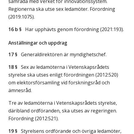
samråda med Verket för innovationssystem.
Regionerna ska utse sex ledamöter. Förordning
(2019:1075).
16 b §
Har upphävts genom förordning (2021:193).
Anställningar och uppdrag
17 §
Generaldirektören är myndighetschef.
18 §
Sex av ledamöterna i Vetenskapsrådets
styrelse ska utses enligt förordningen (2012:520)
om elektorsförsamling vid forskningsråd och
ämnesråd.
Tre av ledamöterna i Vetenskapsrådets styrelse,
däribland ordföranden, ska utses av regeringen.
Förordning (2012:521).
19 §
Styrelsens ordförande och övriga ledamöter,