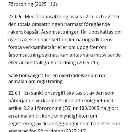
Förordning (2025:116).
22 b §
Med årsomsättning avses i 22 d och 22 f §§
den totala omsättningen närmast föregående
räkenskapsår. Årsomsättningen får uppskattas om
överträdelsen har skett under näringsidkarens
första verksamhetsår eller om uppgifter om
årsomsättning saknas, kan antas vara missvisande
eller är bristfälliga. Förordning (2025:116).
Sanktionsavgift för en överträdelse som rör
anmälan om registrering
22 c §
En sanktionsavgift ska tas ut av den som
påbörjar en verksamhet utan att i enlighet med
artikel 9.2 a i förordning (EG) nr 183/2005 ha gjort
en anmälan till kontrollmyndigheten om
registrering av de anläggningar som han eller hon
ansvarar för. Förordning (2025:116).