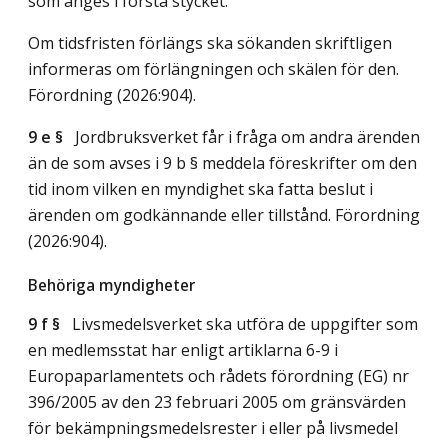
som anges i första stycket.
Om tidsfristen förlängs ska sökanden skriftligen
informeras om förlängningen och skälen för den.
Förordning (2026:904).
9 e §
Jordbruksverket får i fråga om andra ärenden
än de som avses i 9 b § meddela föreskrifter om den
tid inom vilken en myndighet ska fatta beslut i
ärenden om godkännande eller tillstånd. Förordning
(2026:904).
Behöriga myndigheter
9 f §
Livsmedelsverket ska utföra de uppgifter som
en medlemsstat har enligt artiklarna 6-9 i
Europaparlamentets och rådets förordning (EG) nr
396/2005 av den 23 februari 2005 om gränsvärden
för bekämpningsmedelsrester i eller på livsmedel