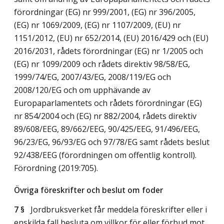
förordningar (EG) nr 999/2001, (EG) nr 396/2005,
(EG) nr 1069/2009, (EG) nr 1107/2009, (EU) nr
1151/2012, (EU) nr 652/2014, (EU) 2016/429 och (EU)
2016/2031, rådets förordningar (EG) nr 1/2005 och
(EG) nr 1099/2009 och rådets direktiv 98/58/EG,
1999/74/EG, 2007/43/EG, 2008/119/EG och
2008/120/EG och om upphävande av
Europaparlamentets och rådets förordningar (EG)
nr 854/2004 och (EG) nr 882/2004, rådets direktiv
89/608/EEG, 89/662/EEG, 90/425/EEG, 91/496/EEG,
96/23/EG, 96/93/EG och 97/78/EG samt rådets beslut
92/438/EEG (förordningen om offentlig kontroll).
Förordning (2019:705).
Övriga föreskrifter och beslut om foder
7 §
Jordbruksverket får meddela föreskrifter eller i
enskilda fall besluta om villkor för eller förbud mot