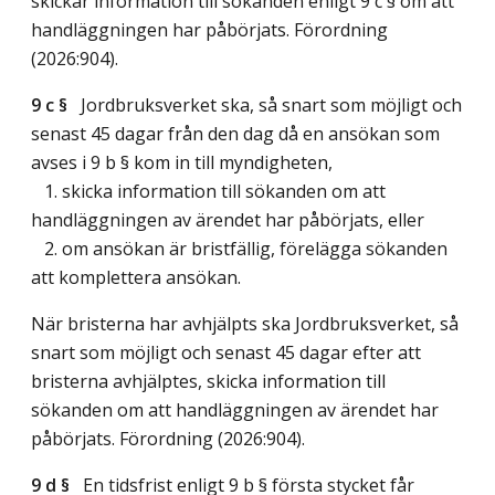
skickar information till sökanden enligt 9 c § om att
handläggningen har påbörjats. Förordning
(2026:904).
9 c §
Jordbruksverket ska, så snart som möjligt och
senast 45 dagar från den dag då en ansökan som
avses i 9 b § kom in till myndigheten,
1. skicka information till sökanden om att
handläggningen av ärendet har påbörjats, eller
2. om ansökan är bristfällig, förelägga sökanden
att komplettera ansökan.
När bristerna har avhjälpts ska Jordbruksverket, så
snart som möjligt och senast 45 dagar efter att
bristerna avhjälptes, skicka information till
sökanden om att handläggningen av ärendet har
påbörjats. Förordning (2026:904).
9 d §
En tidsfrist enligt 9 b § första stycket får