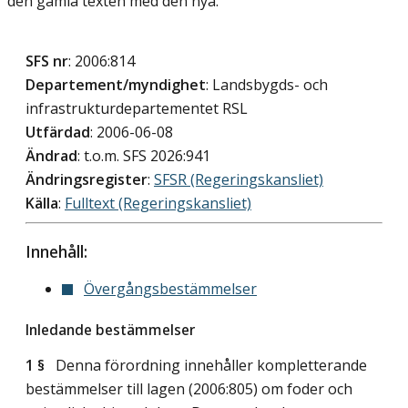
den gamla texten med den nya.
SFS nr
: 2006:814
Departement/myndighet
: Landsbygds- och
infrastrukturdepartementet RSL
Utfärdad
: 2006-06-08
Ändrad
: t.o.m. SFS 2026:941
Ändringsregister
:
SFSR (Regeringskansliet)
Källa
:
Fulltext (Regeringskansliet)
Innehåll:
Övergångsbestämmelser
Inledande bestämmelser
1 §
Denna förordning innehåller kompletterande
bestämmelser till lagen (2006:805) om foder och