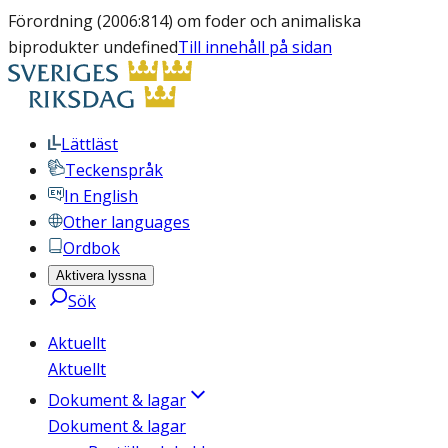
Förordning (2006:814) om foder och animaliska
biprodukter undefined
Till innehåll på sidan
Lättläst
Teckenspråk
In English
Other languages
Ordbok
Aktivera lyssna
Sök
Aktuellt
Aktuellt
Dokument & lagar
Dokument & lagar