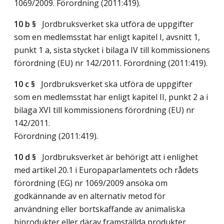
1069/2009. Förordning (2011:419).
10 b §
Jordbruksverket ska utföra de uppgifter
som en medlemsstat har enligt kapitel I, avsnitt 1,
punkt 1 a, sista stycket i bilaga IV till kommissionens
förordning (EU) nr 142/2011. Förordning (2011:419).
10 c §
Jordbruksverket ska utföra de uppgifter
som en medlemsstat har enligt kapitel II, punkt 2 a i
bilaga XVI till kommissionens förordning (EU) nr
142/2011.
Förordning (2011:419).
10 d §
Jordbruksverket är behörigt att i enlighet
med artikel 20.1 i Europaparlamentets och rådets
förordning (EG) nr 1069/2009 ansöka om
godkännande av en alternativ metod för
användning eller bortskaffande av animaliska
biprodukter eller därav framställda produkter.