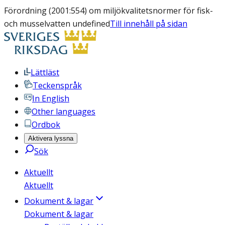
Förordning (2001:554) om miljökvalitetsnormer för fisk-
och musselvatten undefined
Till innehåll på sidan
Lättläst
Teckenspråk
In English
Other languages
Ordbok
Aktivera lyssna
Sök
Aktuellt
Aktuellt
Dokument & lagar
Dokument & lagar