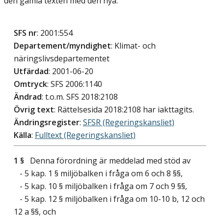
den gamla texten med den nya.
SFS nr
: 2001:554
Departement/myndighet
: Klimat- och
näringslivsdepartementet
Utfärdad
: 2001-06-20
Omtryck
: SFS 2006:1140
Ändrad
: t.o.m. SFS 2018:2108
Övrig text
: Rättelsesida 2018:2108 har iakttagits.
Ändringsregister
:
SFSR (Regeringskansliet)
Källa
:
Fulltext (Regeringskansliet)
1 §
Denna förordning är meddelad med stöd av
- 5 kap. 1 § miljöbalken i fråga om 6 och 8 §§,
- 5 kap. 10 § miljöbalken i fråga om 7 och 9 §§,
- 5 kap. 12 § miljöbalken i fråga om 10-10 b, 12 och
12 a §§, och