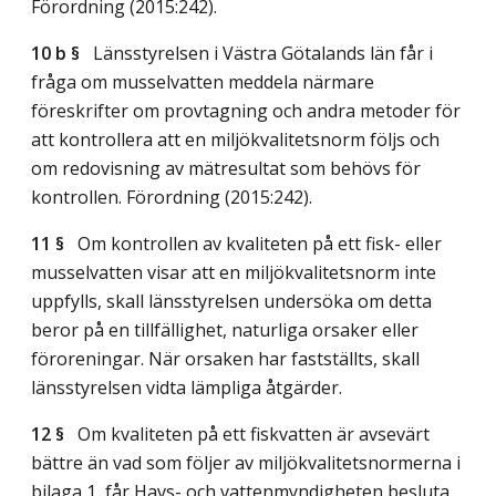
Förordning (2015:242).
10 b §
Länsstyrelsen i Västra Götalands län får i
fråga om musselvatten meddela närmare
föreskrifter om provtagning och andra metoder för
att kontrollera att en miljökvalitetsnorm följs och
om redovisning av mätresultat som behövs för
kontrollen. Förordning (2015:242).
11 §
Om kontrollen av kvaliteten på ett fisk- eller
musselvatten visar att en miljökvalitetsnorm inte
uppfylls, skall länsstyrelsen undersöka om detta
beror på en tillfällighet, naturliga orsaker eller
föroreningar. När orsaken har fastställts, skall
länsstyrelsen vidta lämpliga åtgärder.
12 §
Om kvaliteten på ett fiskvatten är avsevärt
bättre än vad som följer av miljökvalitetsnormerna i
bilaga 1, får Havs- och vattenmyndigheten besluta