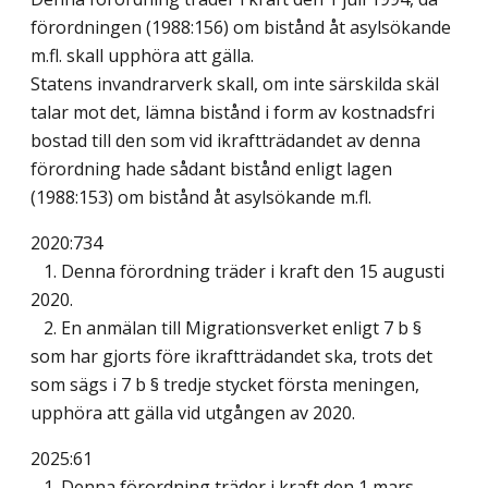
förordningen (1988:156) om bistånd åt asylsökande
m.fl. skall upphöra att gälla.
Statens invandrarverk skall, om inte särskilda skäl
talar mot det, lämna bistånd i form av kostnadsfri
bostad till den som vid ikraftträdandet av denna
förordning hade sådant bistånd enligt lagen
(1988:153) om bistånd åt asylsökande m.fl.
2020:734
1. Denna förordning träder i kraft den 15 augusti
2020.
2. En anmälan till Migrationsverket enligt 7 b §
som har gjorts före ikraftträdandet ska, trots det
som sägs i 7 b § tredje stycket första meningen,
upphöra att gälla vid utgången av 2020.
2025:61
1. Denna förordning träder i kraft den 1 mars