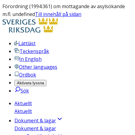
Förordning (1994:361) om mottagande av asylsökande
m.fl. undefined
Till innehåll på sidan
Lättläst
Teckenspråk
In English
Other languages
Ordbok
Aktivera lyssna
Sök
Aktuellt
Aktuellt
Dokument & lagar
Dokument & lagar