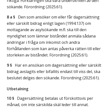
riktiga. Förklaringen ska vara underskriven av den
sökande. Förordning (2025:61).
8 a §
Den som ansöker om eller får dagersättning
eller särskilt bidrag enligt lagen (1994:137) om
mottagande av asylsökande m.fl. ska till den
myndighet som lämnar biståndet anmäla sådana
ändringar i fråga om inkomst och andra
förhållanden som kan antas påverka rätten till eller
storleken av biståndet. Förordning (2025:61).
9 §
Har en ansökan om dagersättning eller särskilt
bidrag avslagits eller bifallits endast till viss del, ska
beslutet delges den sökande. Förordning (2025:61).
Utbetalning
10 §
Dagersättning betalas ut förskottsvis per
månad, om inte särskilda skäl leder till annat.