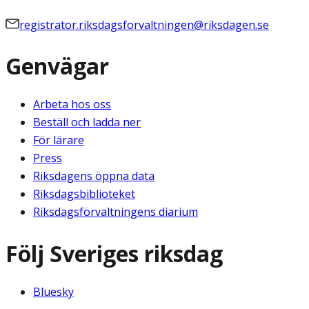
registrator.riksdagsforvaltningen@riksdagen.se
Genvägar
Arbeta hos oss
Beställ och ladda ner
För lärare
Press
Riksdagens öppna data
Riksdagsbiblioteket
Riksdagsförvaltningens diarium
Följ Sveriges riksdag
Bluesky