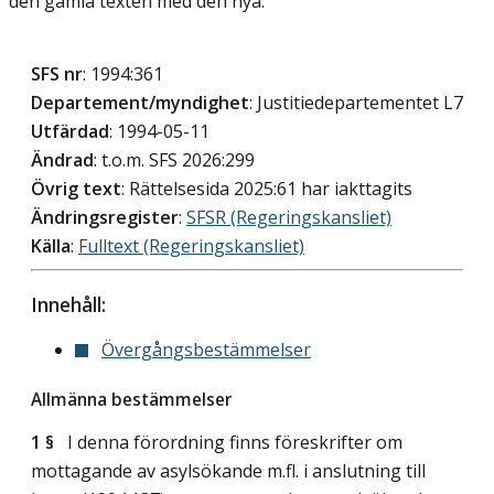
den gamla texten med den nya.
SFS nr
: 1994:361
Departement/myndighet
: Justitiedepartementet L7
Utfärdad
: 1994-05-11
Ändrad
: t.o.m. SFS 2026:299
Övrig text
: Rättelsesida 2025:61 har iakttagits
Ändringsregister
:
SFSR (Regeringskansliet)
Källa
:
Fulltext (Regeringskansliet)
Innehåll:
Övergångsbestämmelser
Allmänna bestämmelser
1 §
I denna förordning finns föreskrifter om
mottagande av asylsökande m.fl. i anslutning till