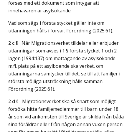
förses med ett dokument som intygar att
innehavaren är asylsökande.
Vad som sägs i första stycket gäller inte om
utlänningen hålls i förvar. Förordning (2025:61).
2 c §
När Migrationsverket tilldelar eller erbjuder
utlänningar som avses i 1 § första stycket 1 och 2
lagen (1994:137) om mottagande av asylsökande
m.fl. plats på ett asylboende ska verket, om
utlänningarna samtycker till det, se till att familjer i
största möjliga utsträckning hålls samman.
Förordning (2025:61).
2 d §
Migrationsverket ska så snart som möjligt
försöka hitta familjemedlemmar till barn under 18
år som vid ankomsten till Sverige är skilda från båda
sina föräldrar eller från någon annan vuxen person
som får anses ha trätt i föräldrarnas ställe, eller