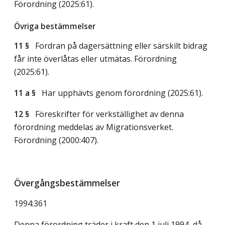
Förordning (2025:61).
Övriga bestämmelser
11 §
Fordran på dagersättning eller särskilt bidrag
får inte överlåtas eller utmätas. Förordning
(2025:61).
11 a §
Har upphävts genom förordning (2025:61).
12 §
Föreskrifter för verkställighet av denna
förordning meddelas av Migrationsverket.
Förordning (2000:407).
Övergångsbestämmelser
1994:361
Denna förordning träder i kraft den 1 juli 1994, då