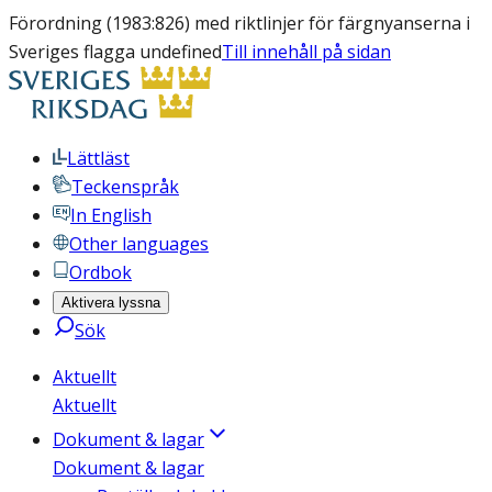
Förordning (1983:826) med riktlinjer för färgnyanserna i
Sveriges flagga undefined
Till innehåll på sidan
Lättläst
Teckenspråk
In English
Other languages
Ordbok
Aktivera lyssna
Sök
Aktuellt
Aktuellt
Dokument & lagar
Dokument & lagar