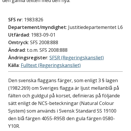
den gamla texten med den nya.
SFS nr
: 1983:826
Departement/myndighet
: Justitiedepartementet L6
Utfärdad
: 1983-09-01
Omtryck
: SFS 2008:888
Ändrad
: t.o.m. SFS 2008:888
Ändringsregister
:
SFSR (Regeringskansliet)
Källa
:
Fulltext (Regeringskansliet)
Den svenska flaggans färger, som enligt 3 § lagen
(1982:269) om Sveriges flagga är ljust mellanblå på
fälten och guldgul på korset, definieras på följande
sätt enligt de NCS-beteckningar (Natural Colour
System) som används i Svensk Standard SS 19100
den blå färgen 4055-R95B den gula färgen 0580-
Y10R.