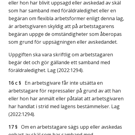
eller hon har blivit uppsagd eller avskedad av skäl
som har samband med föräldraledighet eller en
begäran om flexibla arbetsformer enligt denna lag,
är arbetsgivaren skyldig att på arbetstagarens
begäran uppge de omständigheter som åberopas
som grund för uppsägningen eller avskedandet.
Uppgiften ska vara skriftlig om arbetstagaren
begär det och gör gällande ett samband med
föräldraledighet.
Lag (2022:1294)
.
16 c §
En arbetsgivare får inte utsätta en
arbetstagare för repressalier på grund av att han
eller hon har anmält eller påtalat att arbetsgivaren
har handlat i strid med lagens bestämmelser.
Lag
(2022:1294)
.
17 §
Om en arbetstagare sägs upp eller avskedas
enbart av skäl som har samband med