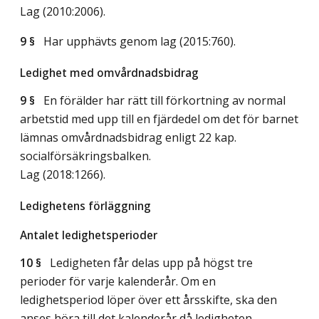
Lag (2010:2006)
.
9 §
Har upphävts genom
lag (2015:760)
.
Ledighet med omvårdnadsbidrag
9 §
En förälder har rätt till förkortning av normal
arbetstid med upp till en fjärdedel om det för barnet
lämnas omvårdnadsbidrag enligt 22 kap.
socialförsäkringsbalken.
Lag (2018:1266)
.
Ledighetens förläggning
Antalet ledighetsperioder
10 §
Ledigheten får delas upp på högst tre
perioder för varje kalenderår. Om en
ledighetsperiod löper över ett årsskifte, ska den
anses höra till det kalenderår då ledigheten