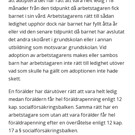
att adoptera det har rätt att vara helt ledig i 18
månader från den tidpunkt då arbetstagaren fick
barnet i sin vård. Arbetstagarens rätt till sådan
ledighet upphör dock när barnet har fyllt åtta år
eller vid den senare tidpunkt då barnet har avslutat
det andra skolåret i grundskolan eller i annan
utbildning som motsvarar grundskolan. Vid
adoption av arbetstagarens makes eller sambos
barn har arbetstagaren inte rätt till ledighet utöver
vad som skulle ha gällt om adoptionen inte hade
skett.
En förälder har därutöver rätt att vara helt ledig
medan föräldern får hel föräldrapenning enligt 12
kap. socialförsäkringsbalken. Samma rätt har en
arbetstagare som utan att vara förälder får hel
föräldrapenning efter en överlåtelse enligt 12 kap.
17 a § socialförsäkringsbalken.