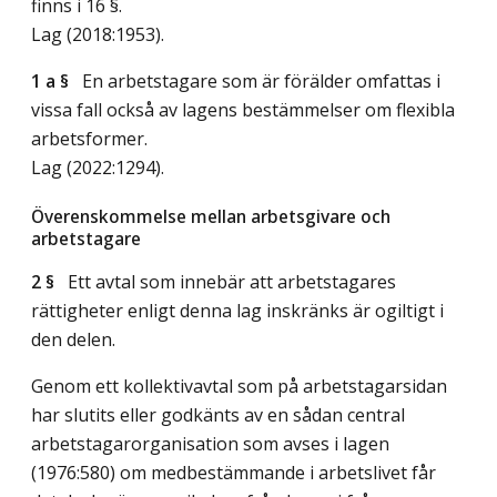
finns i 16 §.
Lag (2018:1953)
.
1 a §
En arbetstagare som är förälder omfattas i
vissa fall också av lagens bestämmelser om flexibla
arbetsformer.
Lag (2022:1294)
.
Överenskommelse mellan arbetsgivare och
arbetstagare
2 §
Ett avtal som innebär att arbetstagares
rättigheter enligt denna lag inskränks är ogiltigt i
den delen.
Genom ett kollektivavtal som på arbetstagarsidan
har slutits eller godkänts av en sådan central
arbetstagarorganisation som avses i lagen
(1976:580) om medbestämmande i arbetslivet får