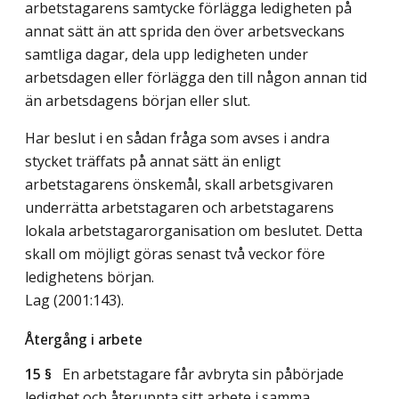
arbetstagarens samtycke förlägga ledigheten på
annat sätt än att sprida den över arbetsveckans
samtliga dagar, dela upp ledigheten under
arbetsdagen eller förlägga den till någon annan tid
än arbetsdagens början eller slut.
Har beslut i en sådan fråga som avses i andra
stycket träffats på annat sätt än enligt
arbetstagarens önskemål, skall arbetsgivaren
underrätta arbetstagaren och arbetstagarens
lokala arbetstagarorganisation om beslutet. Detta
skall om möjligt göras senast två veckor före
ledighetens början.
Lag (2001:143)
.
Återgång i arbete
15 §
En arbetstagare får avbryta sin påbörjade
ledighet och återuppta sitt arbete i samma