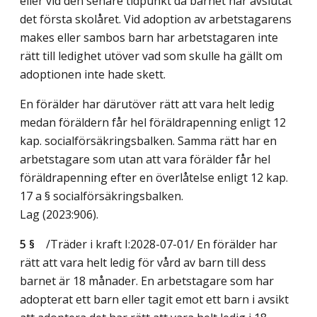
eller vid den senare tidpunkt då barnet har avslutat
det första skolåret. Vid adoption av arbetstagarens
makes eller sambos barn har arbetstagaren inte
rätt till ledighet utöver vad som skulle ha gällt om
adoptionen inte hade skett.
En förälder har därutöver rätt att vara helt ledig
medan föräldern får hel föräldrapenning enligt 12
kap. socialförsäkringsbalken. Samma rätt har en
arbetstagare som utan att vara förälder får hel
föräldrapenning efter en överlåtelse enligt 12 kap.
17 a § socialförsäkringsbalken.
Lag (2023:906)
.
5 §
/Träder i kraft I:2028-07-01/
En förälder har
rätt att vara helt ledig för vård av barn till dess
barnet är 18 månader. En arbetstagare som har
adopterat ett barn eller tagit emot ett barn i avsikt