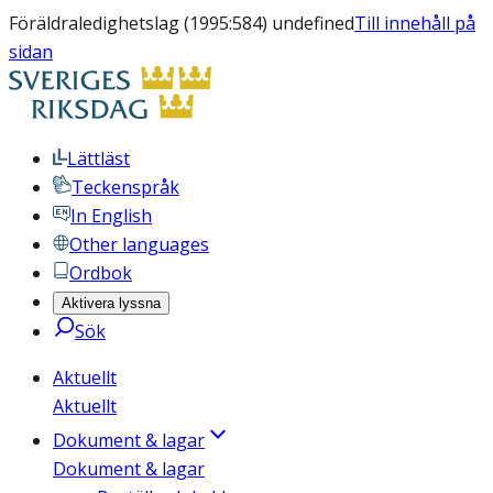
Föräldraledighetslag (1995:584) undefined
Till innehåll på
sidan
Lättläst
Teckenspråk
In English
Other languages
Ordbok
Aktivera lyssna
Sök
Aktuellt
Aktuellt
Dokument & lagar
Dokument & lagar