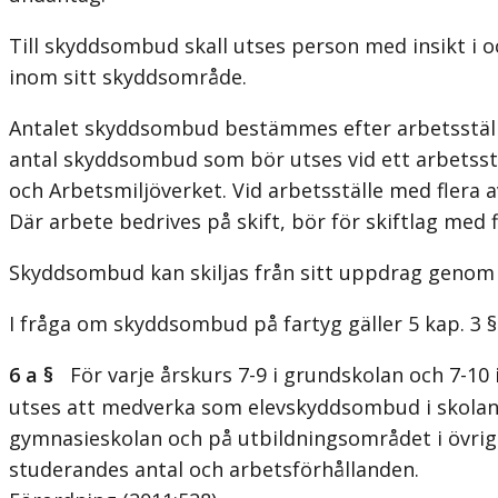
Till skyddsombud skall utses person med insikt i 
inom sitt skyddsområde.
Antalet skyddsombud bestämmes efter arbetsställe
antal skyddsombud som bör utses vid ett arbetsstä
och Arbetsmiljöverket. Vid arbetsställe med flera 
Där arbete bedrives på skift, bör för skiftlag med
Skyddsombud kan skiljas från sitt uppdrag genom 
I fråga om skyddsombud på fartyg gäller 5 kap. 3 §
6 a §
För varje årskurs 7-9 i grundskolan och 7-10 
utses att medverka som elevskyddsombud i skolans 
gymnasieskolan och på utbildningsområdet i övri
studerandes antal och arbetsförhållanden.