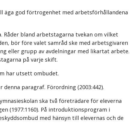
all äga god förtrogenhet med arbetsförhållandena
. Råder bland arbetstagarna tvekan om vilket
åden, bör före valet samråd ske med arbetsgivaren
ng eller grupp av avdelningar med likartat arbete.
tagarna på varje skift.
om har utsett ombudet.
ör denna paragraf. Förordning (2003:442).
gymnasieskolan ska två företrädare för eleverna
gen (1977:1160). På introduktionsprogram i
eskyddsombud med hänsyn till elevernas och de