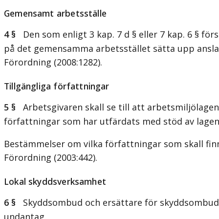
Gemensamt arbetsställe
4 §
Den som enligt 3 kap. 7 d § eller 7 kap. 6 § för
på det gemensamma arbetsstället sätta upp ansla
Förordning (2008:1282).
Tillgängliga författningar
5 §
Arbetsgivaren skall se till att arbetsmiljölage
författningar som har utfärdats med stöd av lage
Bestämmelser om vilka författningar som skall finn
Förordning (2003:442).
Lokal skyddsverksamhet
6 §
Skyddsombud och ersättare för skyddsombud utse
undantag.