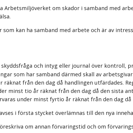
ta Arbetsmiljöverket om skador i samband med arbe
älsa.
ar som kan ha samband med arbete och är av intres
kyddsfråga och intyg eller journal över kontroll, pr
lingar som har samband därmed skall av arbetsgivar
år räknat från den dag då handlingen utfärdades. Regi
er minst tio år räknat från den dag då den sista ant
förvaras under minst fyrtio år räknat från den dag d
ses i första stycket överlämnas till den nya inneh
 föreskriva om annan förvaringstid och om förvarings