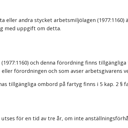
sta eller andra stycket arbetsmiljölagen (1977:1160
g med uppgift om detta.
n (1977:1160) och denna förordning finns tillgänglig
n eller förordningen och som avser arbetsgivarens 
as tillgängliga ombord på fartyg finns i 5 kap. 2 § 
s för en tid av tre år, om inte anställningsförhål