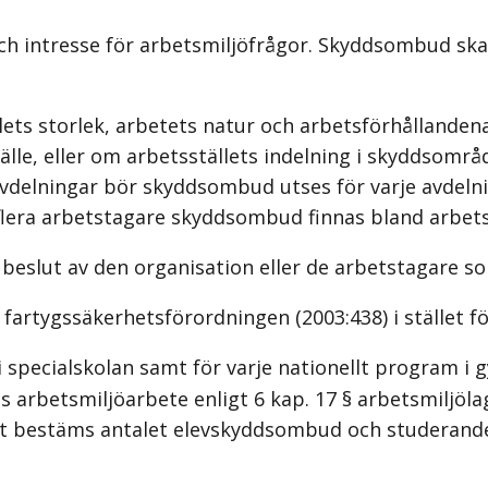
och intresse för arbetsmiljöfrågor. Skyddsombud sk
ts storlek, arbetets natur och arbetsförhållandena
lle, eller om arbetsställets indelning i skyddsomr
avdelningar bör skyddsombud utses för varje avdelni
 flera arbetstagare skyddsombud finnas bland arbets
beslut av den organisation eller de arbetstagare s
 fartygssäkerhetsförordningen (2003:438) i stället f
i specialskolan samt för varje nationellt program i 
arbetsmiljöarbete enligt 6 kap. 17 § arbetsmiljöla
gt bestäms antalet elevskyddsombud och studerand