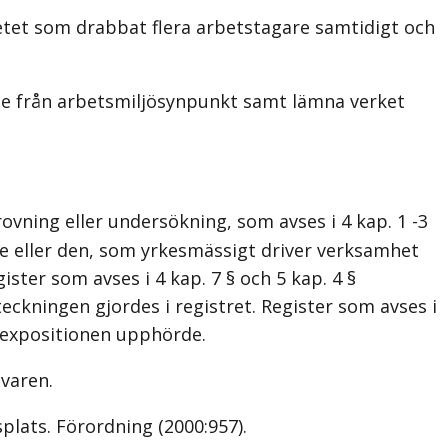
tet som drabbat flera arbetstagare samtidigt och
se från arbetsmiljösynpunkt samt lämna verket
ovning eller undersökning, som avses i 4 kap. 1 -3
e eller den, som yrkesmässigt driver verksamhet
ster som avses i 4 kap. 7 § och 5 kap. 4 §
eckningen gjordes i registret. Register som avses i
å expositionen upphörde.
avaren.
plats. Förordning (2000:957).