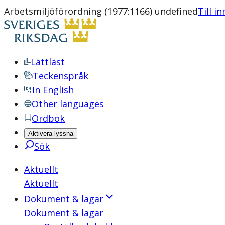
Arbetsmiljöförordning (1977:1166) undefined
Till i
Lättläst
Teckenspråk
In English
Other languages
Ordbok
Aktivera lyssna
Sök
Aktuellt
Aktuellt
Dokument & lagar
Dokument & lagar