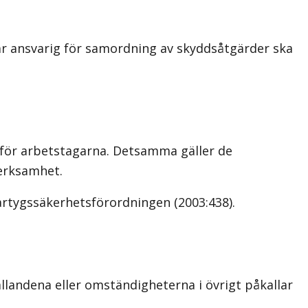
) är ansvarig för samordning av skyddsåtgärder ska
a för arbetstagarna. Detsamma gäller de
verksamhet.
fartygssäkerhetsförordningen (2003:438).
landena eller omständigheterna i övrigt påkallar