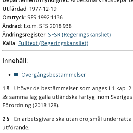
Departement/myndighet
: Arbetsmarknadsdepar
Utfärdad
: 1977-12-19
Omtryck
: SFS 1992:1136
Ändrad
: t.o.m. SFS 2018:938
Ändringsregister
:
SFSR (Regeringskansliet)
Källa
:
Fulltext (Regeringskansliet)
Innehåll:
Övergångsbestämmelser
1 §
Utöver de bestämmelser som anges i 1 kap. 2 c §
§§ samma lag gälla utländska fartyg inom Sveriges 
Förordning (2018:128).
2 §
En arbetsgivare ska utan dröjsmål underrätta 
utförande.