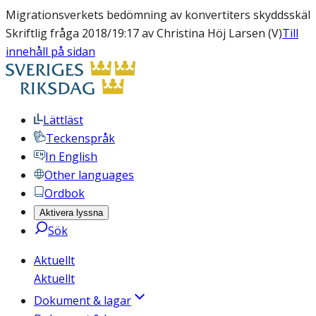
Migrationsverkets bedömning av konvertiters skyddsskäl
Skriftlig fråga 2018/19:17 av Christina Höj Larsen (V)
Till
innehåll på sidan
Lättläst
Teckenspråk
In English
Other languages
Ordbok
Aktivera lyssna
Sök
Aktuellt
Aktuellt
Dokument & lagar