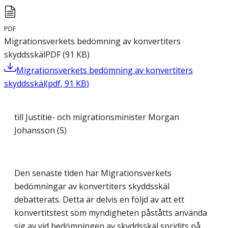
PDF
Migrationsverkets bedömning av konvertiters
skyddsskäl
PDF
(
91
KB
)
Migrationsverkets bedömning av konvertiters
skyddsskäl
(
pdf
,
91
KB
)
till Justitie- och migrationsminister Morgan
Johansson (S)
Den senaste tiden har Migrationsverkets
bedömningar av konvertiters skyddsskäl
debatterats. Detta är delvis en följd av att ett
konvertitstest som myndigheten påståtts använda
sig av vid bedömningen av skyddsskäl spridits på