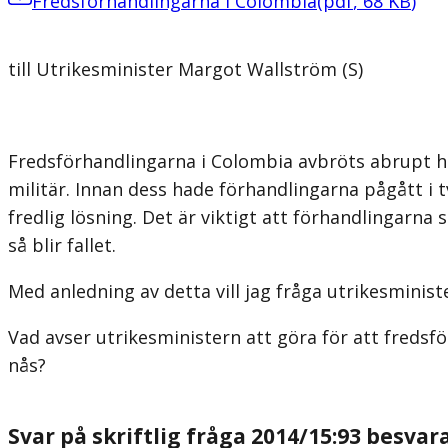
Fredsförhandlingarna i Colombia
(
pdf
,
68
KB
)
till Utrikesminister Margot Wallström (S)
Fredsförhandlingarna i Colombia avbröts abrupt hä
militär. Innan dess hade förhandlingarna pågått i t
fredlig lösning. Det är viktigt att förhandlingarna
så blir fallet.
Med anledning av detta vill jag fråga utrikesminis
Vad avser utrikesministern att göra för att fredsf
nås?
Svar på skriftlig fråga 2014/15:93 besva