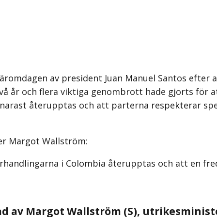
romdagen av president Juan Manuel Santos efter att
vå år och flera viktiga genombrott hade gjorts för a
 snarast återupptas och att parterna respekterar spe
ter Margot Wallström:
örhandlingarna i Colombia återupptas och att en fred
rad av Margot Wallström (S), utrikesminist