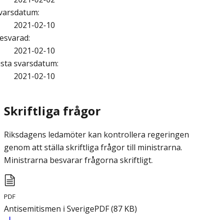
varsdatum
:
2021-02-10
esvarad
:
2021-02-10
ista svarsdatum
:
2021-02-10
Skriftliga frågor
Riksdagens ledamöter kan kontrollera regeringen
genom att ställa skriftliga frågor till ministrarna.
Ministrarna besvarar frågorna skriftligt.
PDF
Antisemitismen i Sverige
PDF
(
87
KB
)