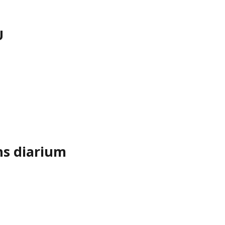
U
ns diarium