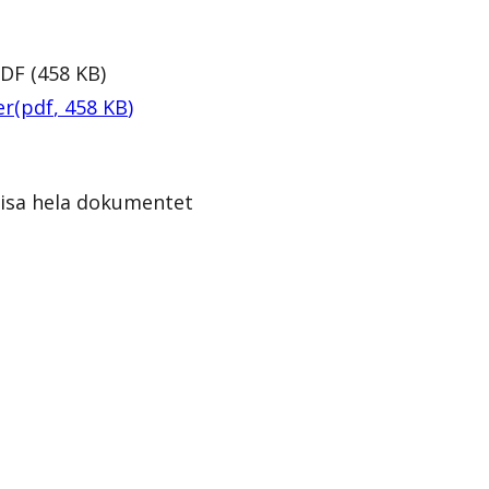
PDF
(
458
KB
)
er
(
pdf
,
458
KB
)
isa hela dokumentet