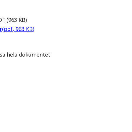
DF
(
963
KB
)
r
(
pdf
,
963
KB
)
isa hela dokumentet