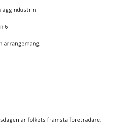
m äggindustrin
en 6
och arrangemang.
iksdagen är folkets främsta företrädare.